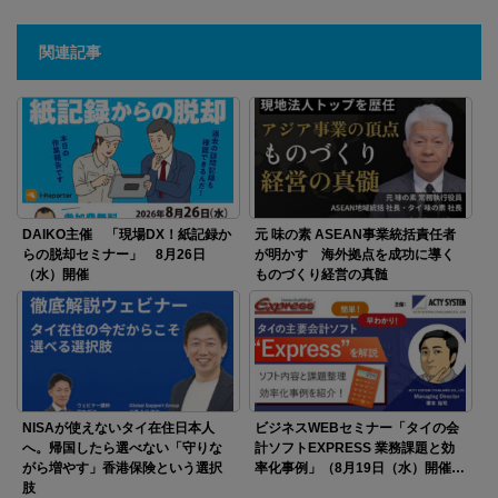
関連記事
DAIKO主催 「現場DX！紙記録か
元 味の素 ASEAN事業統括責任者
らの脱却セミナー」 8月26日
が明かす 海外拠点を成功に導く
（水）開催
ものづくり経営の真髄
NISAが使えないタイ在住日本人
ビジネスWEBセミナー「タイの会
へ。帰国したら選べない「守りな
計ソフトEXPRESS 業務課題と効
がら増やす」香港保険という選択
率化事例」（8月19日（水）開催…
肢