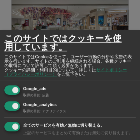
このサイトではクッキーを使
用しています。
サイアム高島屋に新ビューティーゾーン
「Beauty Garden」誕生！ 世界的なコスメ＆ラ
このサイトではCookieを使って、ユーザー行動の分析や広告の表
示を行います。サイトのご利用を継続される場合、各種クッキー
ンジェリーブランドが集結
の取得について許可して頂く必要があります。
】
デ
クッキーの詳細・利用目的について、詳しくは
サイトポリシー
タイで唯一の日本の百貨店「サイアム高島屋」に、新た
学的
場
（プライバシーポリシー）
をご覧下さい。
なビューティーゾーン「Beauty Garden（…
人材
※
Google_ads
※
取得の目的
:
広告
ライ
…
Google_analytics
取得の目的
:
アナリティクス
全てのサービスを有効／無効に切り替える。
上記のサービスをまとめて有効または無効に切り替えます。