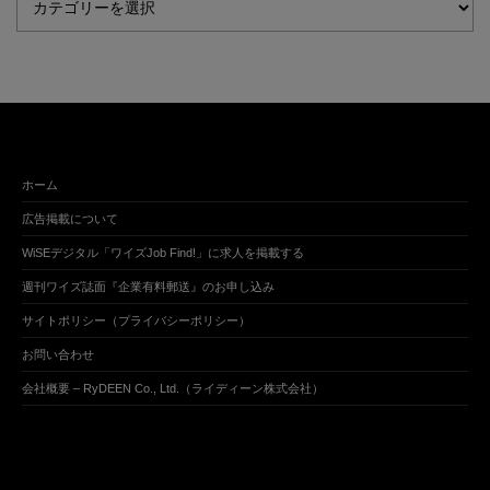
ホーム
広告掲載について
WiSEデジタル「ワイズJob Find!」に求人を掲載する
週刊ワイズ誌面『企業有料郵送』のお申し込み
サイトポリシー（プライバシーポリシー）
お問い合わせ
会社概要 – RyDEEN Co., Ltd.（ライディーン株式会社）