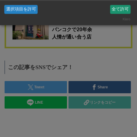
おすすめ
選択項目を許可
全て許可
Klaro
情熱酒場 寅次郎
バンコクで20年余
人情が通い合う店
この記事をSNSでシェア！
Tweet
Share
LINE
リンクをコピー