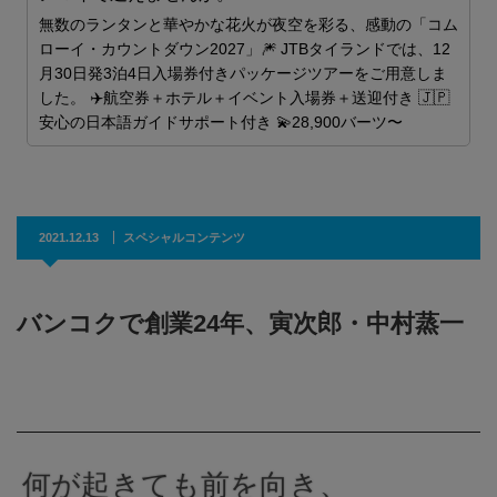
無数のランタンと華やかな花火が夜空を彩る、感動の「コム
ら
ローイ・カウントダウン2027」🎆 JTBタイランドでは、12
月30日発3泊4日入場券付きパッケージツアーをご用意しま
した。 ✈️航空券＋ホテル＋イベント入場券＋送迎付き 🇯🇵
安心の日本語ガイドサポート付き 💫28,900バーツ〜
2021.12.13
スペシャルコンテンツ
バンコクで創業24年、寅次郎・中村蒸一
何が起きても前を向き、