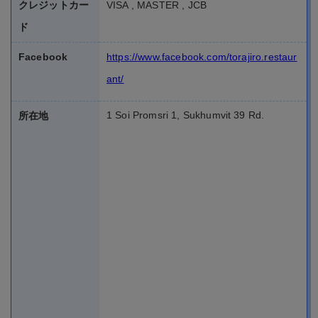
クレジットカー
VISA , MASTER , JCB
ド
Facebook
https://www.facebook.com/torajiro.restaur
ant/
1 Soi Promsri 1, Sukhumvit 39 Rd.
所在地