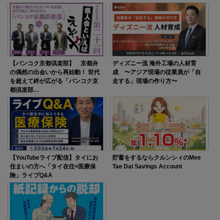
【バンコク京都倶楽部】 京都弁
ディズニー流 海外工場の人材育
の偶然の出会いから再始動！ 世代
成 〜アジア現場の従業員が「自
を超えて絆が広がる「バンコク京
走する」現場の作り方〜
都倶楽部…
【YouTubeライブ配信】タイにお
貯蓄をするならクルンシィのMee
住まいの方へ「タイ在住×医療保
Tae Dai Savings Account
険」ライブQ&A