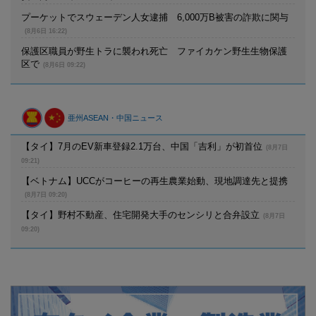
プーケットでスウェーデン人女逮捕 6,000万B被害の詐欺に関与
(8月6日 16:22)
保護区職員が野生トラに襲われ死亡 ファイカケン野生生物保護
区で
(8月6日 09:22)
亜州ASEAN・中国ニュース
【タイ】7月のEV新車登録2.1万台、中国「吉利」が初首位
(8月7日
09:21)
【ベトナム】UCCがコーヒーの再生農業始動、現地調達先と提携
(8月7日 09:20)
【タイ】野村不動産、住宅開発大手のセンシリと合弁設立
(8月7日
09:20)