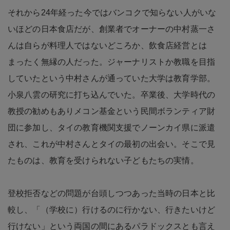
それから24年経った今ではバンコクで知らない人がいな
いほどの日本食店だが、創業者でオーナーの中村蒸一さ
んは自らが料理人ではないどころか、飲食店経営とは
まったく無縁の人だった。ジャーナリストか教職を目指
していたという中村さんが通っていた大学は教育学部。
小泉八雲の研究に打ち込んでいた。卒業後、大学時代の
教授の勧めもありメコン基金という民間ボランティア財
団に参加し、タイの教育機関支援でノーンカイ県に派遣
され、これが中村さんとタイの最初の出会い。そこで見
たものは、教育を受けられない子どもたちの実情。
登校拒否などの問題が台頭しつつあった当時の日本と比
較し、「（学校に）行けるのに行かない、行きたいけど
行けない」という両国の間にあるパラドックスとも言え