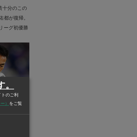
績十分のこの
佑都が復帰。
リーグ初優勝
す。
イトのご利
シー）
をご覧
強烈なブラジ
巧みに連動し