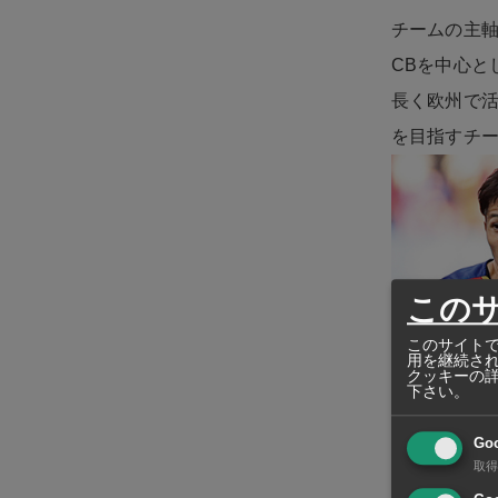
チームの主軸
CBを中心と
長く欧州で活
を目指すチ
この
このサイトで
用を継続さ
クッキーの
下さい。
また攻撃陣
Go
取得
ル国籍トリ