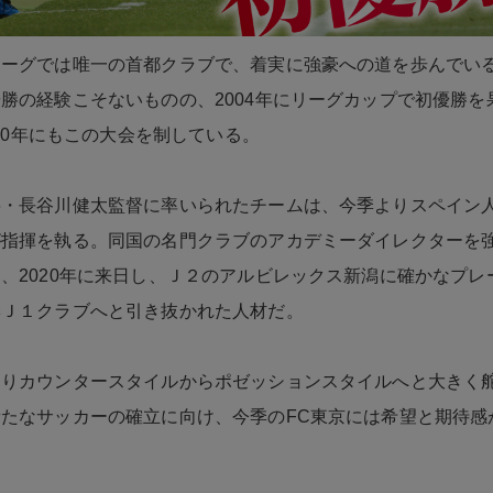
ーグでは唯一の首都クラブで、着実に強豪への道を歩んでいる
勝の経験こそないものの、2004年にリーグカップで初優勝を
2020年にもこの大会を制している。
将・長谷川健太監督に率いられたチームは、今季よりスペイン
が指揮を執る。同国の名門クラブのアカデミーダイレクターを
、2020年に来日し、Ｊ２のアルビレックス新潟に確かなプレ
季Ｊ１クラブへと引き抜かれた人材だ。
よりカウンタースタイルからポゼッションスタイルへと大きく
たなサッカーの確立に向け、今季のFC東京には希望と期待感