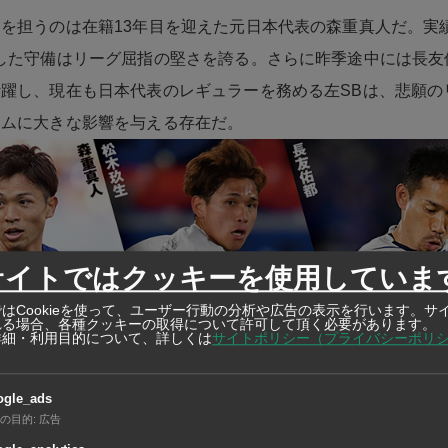
を担うのは在籍13年目を迎えた元日本代表の森重真人だ。実
した守備はリーグ屈指の堅さを誇る。さらに昨季途中には長友
躍し、現在も日本代表のレギュラーを務める左SBは、悲願の
ームに大きな影響を与える存在だ。
サイトではクッキーを使用していま
はCookieを使って、ユーザー行動の分析や広告の表示を行います。サ
れる場合、各種クッキーの取得について許可して頂く必要があります。
詳細・利用目的について、詳しくは
サイトポリシー（プライバシーポリ
にはディエゴ・オリヴェイラ、レアンドロ、アダイウトンと、
ogle_ads
の目的
:
広告
オが揃う。強さ、巧さ、速さとそれぞれが武器を備えており、