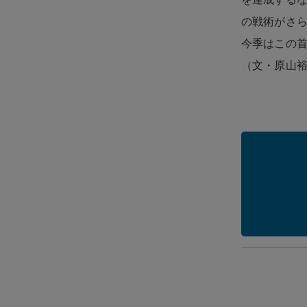
の戦術がさ
今季はこの
（文・原山