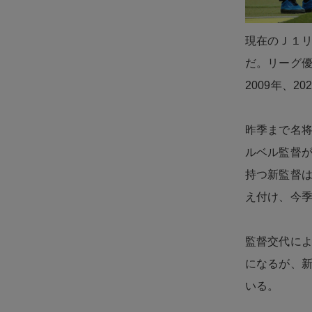
現在のＪ１リ
だ。リーグ優
2009年、
昨季まで名
ルベル監督
持つ新監督は
え付け、今
監督交代に
になるが、新
いる。