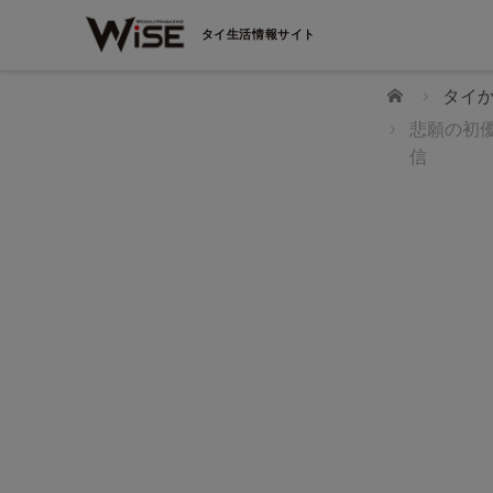
タイ生活情報サイト
ホーム
タイか
悲願の初優
信