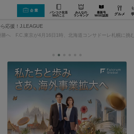
企業
バンコク生活
みんなの
最新号
グルメ
50のこと
ランキング
WiSE誌面
ら応援！J.LEAGUE
勝へ F.C.東京が4月16日1時、北海道コンサドーレ札幌に挑