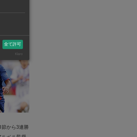
生だ。開幕戦
術と強靭な
。
全て許可
Klaro
3節から3連勝
アルベル監督