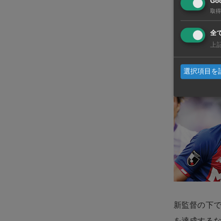
Goo
ながら、個
取得
全
すでにタレ
上
からスタメン
フィジカルを
選択項目を
新監督の下で
を達成する