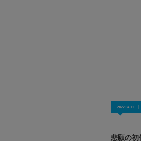
接種キャ
元 味の素 ASEAN事業統括責任者が明かす 海外
点を成功に導く ものづくり経営の真髄
2026年08月26日（水）【タイ時間】13:00-14:00 / 【日
間】15:00-16:0…
2022.04.11
悲願の初