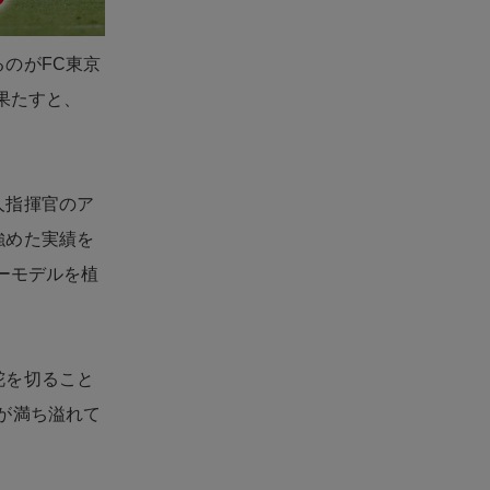
のがFC東京
果たすと、
人指揮官のア
強めた実績を
ーモデルを植
舵を切ること
が満ち溢れて