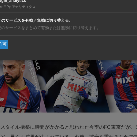
gle_analytics
の力で局面を打開することもできる。
の目的
:
アナリティクス
てのサービスを有効／無効に切り替える。
ントの揃うチームに今季加わったのが、大物ルーキーの松木玖
記のサービスをまとめて有効または無効に切り替えます。
に抜擢された18歳は、すでにレギュラーの座を確保。高い技
備えた逸材は、すでにFC東京に欠かせない存在となっている
許可
スタイル構築に時間がかかると思われた今季のFC東京だが、
など、早くも成果が生まれている。今後、試合を重ねるなかで