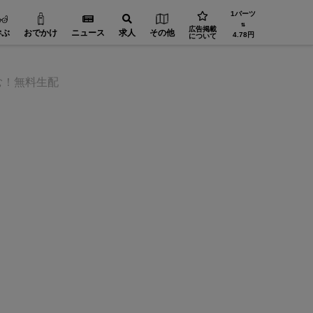
1バーツ
⇅
広告掲載
学ぶ
おでかけ
ニュース
求人
その他
4.78円
について
む！無料生配