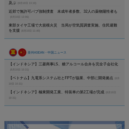
及ぶ
(8月10日 13:10)
近郊で無許可パブ強制捜査 未成年者多数、32人の薬物陽性者も
(8月10日 13:06)
東部タイヤ工場で大規模火災 当局が空気質調査実施、住民避難
を支援
(8月10日 11:40)
亜州ASEAN・中国ニュース
【インドネシア】三菱商事LS、糖アルコール合弁を完全子会社化
(8月10日 10:31)
【ベトナム】九電系システム社とFPTが協業、中部に開発拠点
(8月
10日 10:31)
【インドネシア】極東開発工業、特装車の第2工場が完成
(8月10日
10:31)