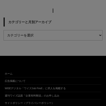
カテゴリーと月別アーカイブ
ホーム
広告掲載について
WiSEデジタル「ワイズJob Find!」に求人を掲載する
週刊ワイズ誌面『企業有料郵送』のお申し込み
サイトポリシー（プライバシーポリシー）