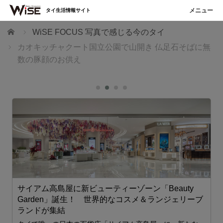
タイ生活情報サイト
ホーム
WiSE FOCUS 写真で感じる今のタイ
カオキッチャクート国立公園で山開き 仏足石そばに無
数の豚顔のお供え
サイアム高島屋に新ビューティーゾーン「Beauty
Garden」誕生！ 世界的なコスメ＆ランジェリーブ
ランドが集結