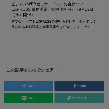
ビジネスWEBセミナー「タイの会計ソフト
EXPRESS 業務課題と効率化事例」（8月19日
（水）開催）
J
小
主要会計ソフトEXPRESSの説明を通して、タイでよく
談
、
見られる業務課題と効率化事例を紹介します。セミ…
「
J
科ク
で
この記事をSNSでシェア！
Tweet
Share
LINE
リンクをコピー