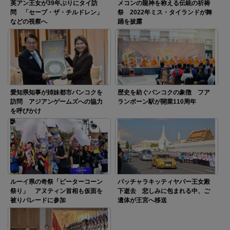
英アン王女が39年ぶりにタイ訪
メコンの龍神を称える伝統の祈祷
問 「セーブ・ザ・チルドレン」
祭 2022年ミス・タイランドが舞
などの視察へ
踊を披露
愛知県知事が姉妹都市バンコクを
歴史を紡ぐバンコクの象徴 フア
訪問 アジアンゲームズへの協力
ランポーン駅が開業110周年
を呼びかけ
ルーイ県の奇祭「ピーターコーン
パッチャラキッティヤパー王女殿
祭り」 アヌティン首相も仮面を
下逝去 悲しみに包まれる中、ご
被りパレードに参加
遺体が王宮へ移送