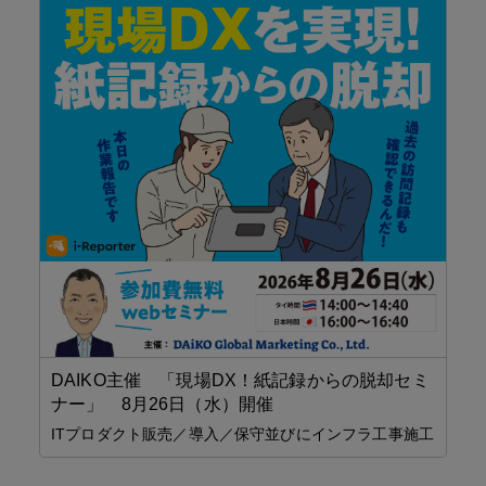
パ
DAIKO主催 「現場DX！紙記録からの脱却セミ
ナー」 8月26日（水）開催
自
ITプロダクト販売／導入／保守並びにインフラ工事施工
生
お