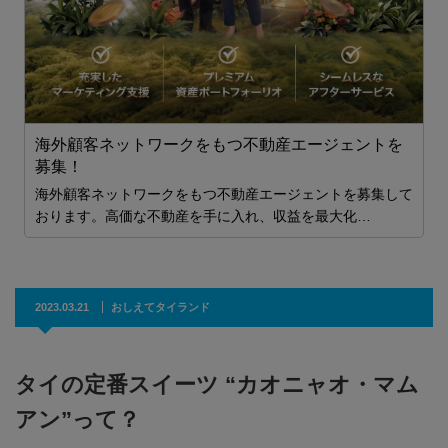
ム
2
ま

海外顧客ネットワークをもつ不動産エージェントを
貯
募集！
A
海外顧客ネットワークをもつ不動産エージェントを募集して
おります。高価な不動産を手に入れ、収益を最大化…
T
2023.03.21
おしえてタイランド
タイの定番スイーツ “カオニャオ・マム
アン”って？