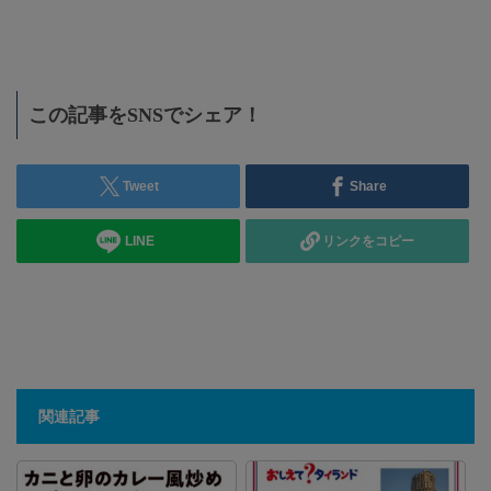
に特
この記事をSNSでシェア！
Tweet
Share
LINE
リンクをコピー
関連記事