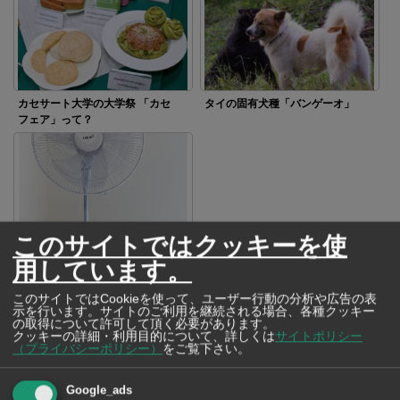
カセサート大学の大学祭 「カセ
タイの固有犬種「バンゲーオ」
フェア」って？
このサイトではクッキーを使
タイの電気料金
用しています。
このサイトではCookieを使って、ユーザー行動の分析や広告の表
SNSで毎日ニュースを配信中！
示を行います。サイトのご利用を継続される場合、各種クッキー
の取得について許可して頂く必要があります。
クッキーの詳細・利用目的について、詳しくは
サイトポリシー
（プライバシーポリシー）
をご覧下さい。
Google_ads