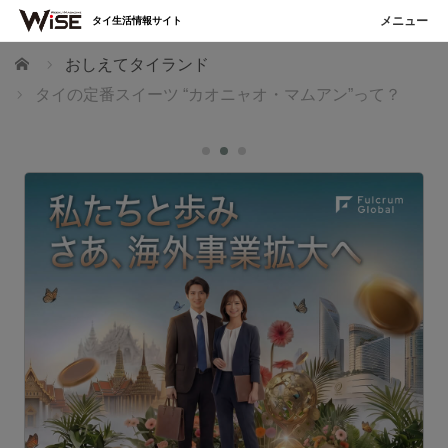
タイ生活情報サイト
ホーム
おしえてタイランド
タイの定番スイーツ “カオニャオ・マムアン”って？
ェ