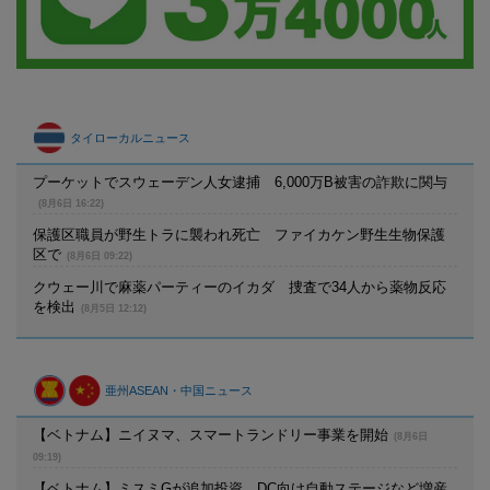
タイローカルニュース
プーケットでスウェーデン人女逮捕 6,000万B被害の詐欺に関与
(8月6日 16:22)
保護区職員が野生トラに襲われ死亡 ファイカケン野生生物保護
区で
(8月6日 09:22)
クウェー川で麻薬パーティーのイカダ 捜査で34人から薬物反応
を検出
(8月5日 12:12)
亜州ASEAN・中国ニュース
【ベトナム】ニイヌマ、スマートランドリー事業を開始
(8月6日
09:19)
【ベトナム】ミスミGが追加投資、DC向け自動ステージなど増産