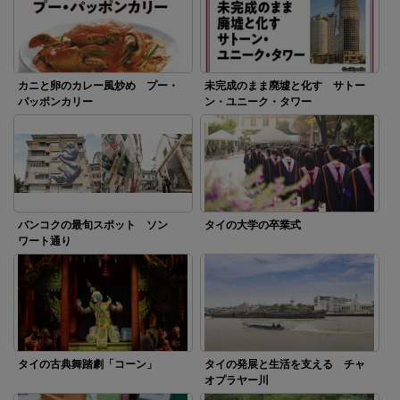
カニと卵のカレー風炒め プー・
未完成のまま廃墟と化す サトー
パッポンカリー
ン・ユニーク・タワー
バンコクの最旬スポット ソン
タイの大学の卒業式
ワート通り
タイの古典舞踏劇「コーン」
タイの発展と生活を支える チャ
オプラヤー川