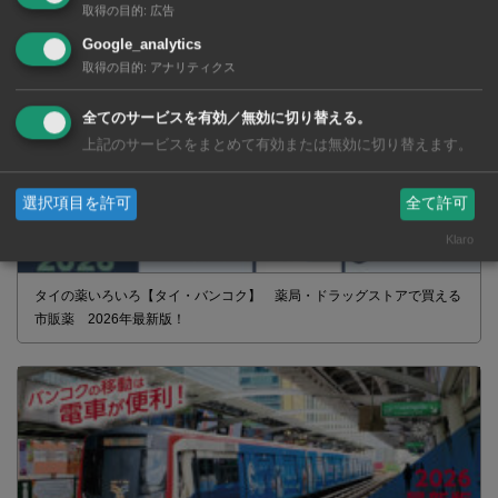
取得の目的
:
広告
Google_analytics
取得の目的
:
アナリティクス
全てのサービスを有効／無効に切り替える。
上記のサービスをまとめて有効または無効に切り替えます。
選択項目を許可
全て許可
Klaro
タイの薬いろいろ【タイ・バンコク】 薬局・ドラッグストアで買える
市販薬 2026年最新版！