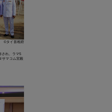
©タイ首相府
称され、ラマ5
タサマコム宮殿