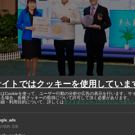
サイトではクッキーを使用していま
はCookieを使って、ユーザー行動の分析や広告の表示を行います。サ
れる場合、各種クッキーの取得について許可して頂く必要があります。
©
詳細・利用目的について、詳しくは
サイトポリシー（プライバシーポリ
トトイレ賞 17カ所が最も優れたトイレに
バンコク都庁が主催する「ベストトイレ賞」授賞式が行われた。都内216
ングセンター、料理店、行政機関、学校など11種目に分けられ、清潔さ
ogle_ads
目を採点し、優れたトイレを選出。最優秀トイレ賞には17カ所が選ばれ
の目的
:
広告