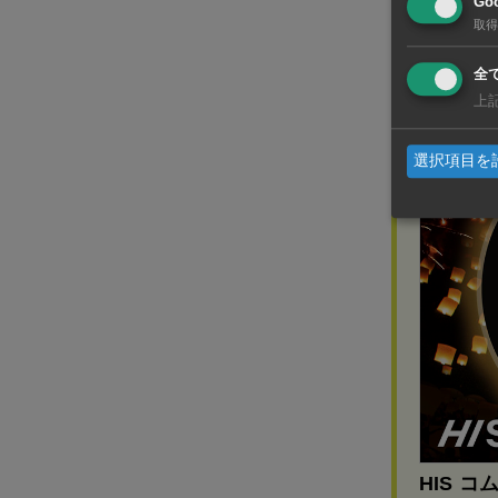
Goo
取得
広告
全
上
選択項目を
HIS コ