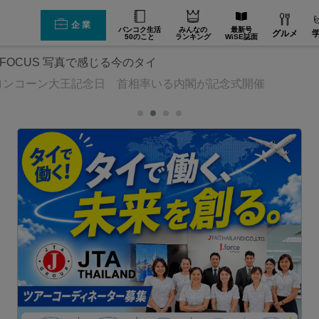
企業
バンコク生活
みんなの
最新号
グルメ
50のこと
ランキング
WiSE誌面
E FOCUS 写真で感じる今のタイ
ロンコーン大王記念日 首相率いる内閣が記念式開催