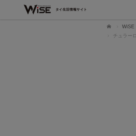
タイ生活情報サイト
ホーム
WiS
チュラー
タイ転職
者と企業