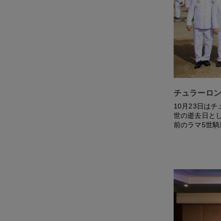
チュラーロン
10月23日は
世の逝去日と
前のラマ5世