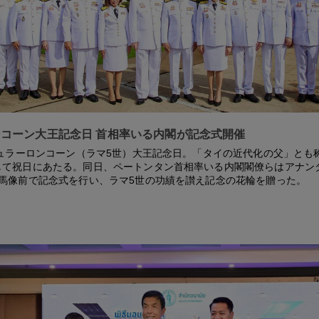
コーン大王記念日 首相率いる内閣が記念式開催
チュラーロンコーン（ラマ5世）大王記念日。「タイの近代化の父」とも
して祝日にあたる。同日、ペートンタン首相率いる内閣閣僚らはアナン
騎馬像前で記念式を行い、ラマ5世の功績を讃え記念の花輪を贈った。