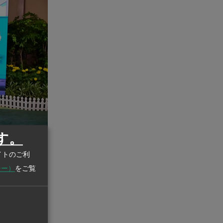
す。
イトのご利
バンコク都庁PR
シー）
をご覧
カ所の候補か
・利便性・デザ
た。