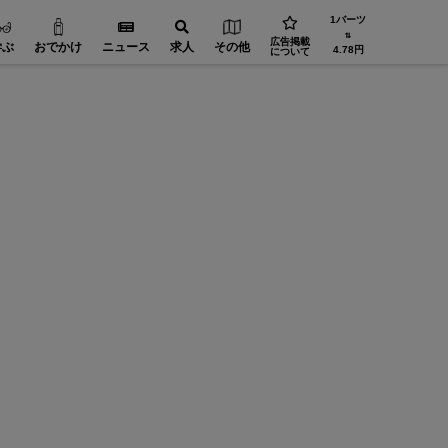
1バーツ
⇅
広告掲載
学ぶ
おでかけ
ニュース
求人
その他
4.78円
について
リリース
の新た
に選ば