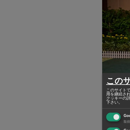
この
このサイトで
用を継続さ
クッキーの
下さい。
バンコクベス
10月18日、
ら、ショッピ
Go
インなどの項
取得