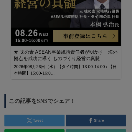
者と
タイ
…
元 味の素 ASEAN事業統括責任者が明かす 海外
自
拠点を成功に導く ものづくり経営の真髄
産
2026年08月26日（水）【タイ時間】13:00-14:00 / 【日
お
本時間】15:00-16:0…
特化
この記事をSNSでシェア！
Tweet
Share