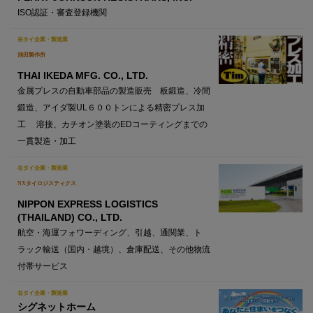
ISO認証・審査登録機関
在タイ企業・製造業
池田製作所
THAI IKEDA MFG. CO., LTD.
金属プレスの自動車部品の製造販売 板鍛造、冷間
鍛造、アイダ製UL６００トンによる精密プレス加
工 溶接、カチオン塗装のEDコーティングまでの
一貫製造・加工
在タイ企業・製造業
NXタイロジスティクス
NIPPON EXPRESS LOGISTICS
(THAILAND) CO., LTD.
航空・海運フォワーディング、引越、通関業、ト
ラック輸送（国内・越境）、倉庫配送、その他物流
付帯サービス
在タイ企業・製造業
シグネットホーム