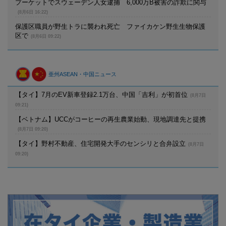
プーケットでスウェーデン人女逮捕 6,000万B被害の詐欺に関与
(8月6日 16:22)
保護区職員が野生トラに襲われ死亡 ファイカケン野生生物保護
区で
(8月6日 09:22)
亜州ASEAN・中国ニュース
【タイ】7月のEV新車登録2.1万台、中国「吉利」が初首位
(8月7日
09:21)
【ベトナム】UCCがコーヒーの再生農業始動、現地調達先と提携
(8月7日 09:20)
【タイ】野村不動産、住宅開発大手のセンシリと合弁設立
(8月7日
09:20)