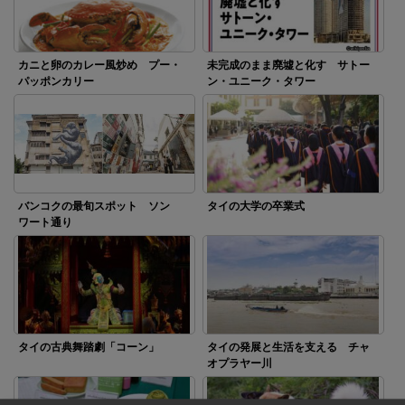
カニと卵のカレー風炒め プー・
未完成のまま廃墟と化す サトー
パッポンカリー
ン・ユニーク・タワー
バンコクの最旬スポット ソン
タイの大学の卒業式
ワート通り
タイの古典舞踏劇「コーン」
タイの発展と生活を支える チャ
オプラヤー川