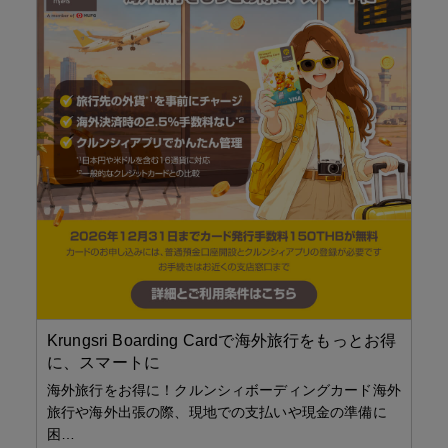
サ
全
「
へ
し
ス
化
…
Krungsri Boarding Cardで海外旅行をもっとお得
に、スマートに
海外旅行をお得に！クルンシィボーディングカード海外
旅行や海外出張の際、現地での支払いや現金の準備に
困…