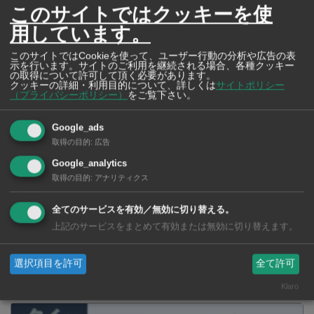
このサイトではクッキーを使
用しています。
このサイトではCookieを使って、ユーザー行動の分析や広告の表
カセサート大学の大学祭 「カセ
タイの固有犬種「バンゲーオ」
示を行います。サイトのご利用を継続される場合、各種クッキー
の取得について許可して頂く必要があります。
フェア」って？
クッキーの詳細・利用目的について、詳しくは
サイトポリシー
（プライバシーポリシー）
をご覧下さい。
Google_ads
取得の目的
:
広告
Google_analytics
タイの電気料金
取得の目的
:
アナリティクス
全てのサービスを有効／無効に切り替える。
SNSで毎日ニュースを配信中！
上記のサービスをまとめて有効または無効に切り替えます。
選択項目を許可
全て許可
Klaro