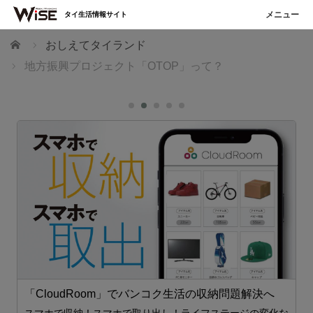
タイ生活情報サイト
ホーム
おしえてタイランド
地方振興プロジェクト「OTOP」って？
「CloudRoom」でバンコク生活の収納問題解決へ
プ