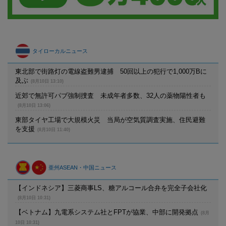
タイローカルニュース
東北部で街路灯の電線盗難男逮捕 50回以上の犯行で1,000万Bに
及ぶ
(8月10日 13:10)
近郊で無許可パブ強制捜査 未成年者多数、32人の薬物陽性者も
(8月10日 13:06)
東部タイヤ工場で大規模火災 当局が空気質調査実施、住民避難
を支援
(8月10日 11:40)
亜州ASEAN・中国ニュース
【インドネシア】三菱商事LS、糖アルコール合弁を完全子会社化
(8月10日 10:31)
【ベトナム】九電系システム社とFPTが協業、中部に開発拠点
(8月
10日 10:31)