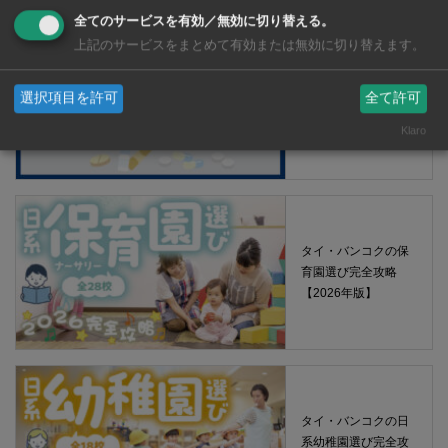
全てのサービスを有効／無効に切り替える。
上記のサービスをまとめて有効または無効に切り替えます。
【タイ・バンコ
ク】 コンビニ（セ
選択項目を許可
全て許可
ブンイレブン）で買
Klaro
える薬 2026年版
タイ・バンコクの保
育園選び完全攻略
【2026年版】
タイ・バンコクの日
系幼稚園選び完全攻