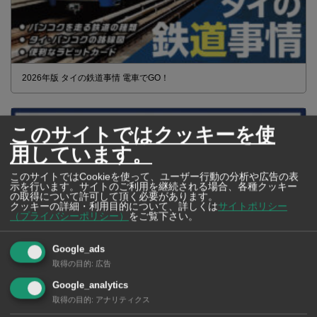
2026年版 タイの鉄道事情 電車でGO！
このサイトではクッキーを使
用しています。
このサイトではCookieを使って、ユーザー行動の分析や広告の表
示を行います。サイトのご利用を継続される場合、各種クッキー
の取得について許可して頂く必要があります。
クッキーの詳細・利用目的について、詳しくは
サイトポリシー
（プライバシーポリシー）
をご覧下さい。
Google_ads
取得の目的
:
広告
Google_analytics
【タイ・バンコク】 マルシェトンロー内の「TOPS」で買える薬
取得の目的
:
アナリティクス
2026年版