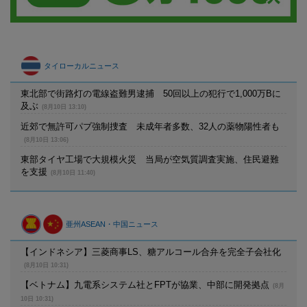
タイローカルニュース
東北部で街路灯の電線盗難男逮捕 50回以上の犯行で1,000万Bに
及ぶ
(8月10日 13:10)
近郊で無許可パブ強制捜査 未成年者多数、32人の薬物陽性者も
(8月10日 13:06)
東部タイヤ工場で大規模火災 当局が空気質調査実施、住民避難
を支援
(8月10日 11:40)
亜州ASEAN・中国ニュース
【インドネシア】三菱商事LS、糖アルコール合弁を完全子会社化
(8月10日 10:31)
【ベトナム】九電系システム社とFPTが協業、中部に開発拠点
(8月
10日 10:31)