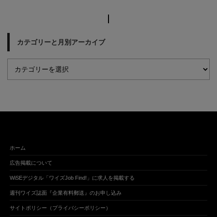
カテゴリーと月別アーカイブ
ホーム
広告掲載について
WiSEデジタル「ワイズJob Find!」に求人を掲載する
週刊ワイズ誌面『企業有料郵送』のお申し込み
サイトポリシー（プライバシーポリシー）