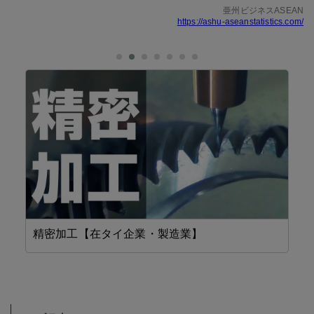
亜州ビジネスASEAN
https://ashu-aseanstatistics.com/
精密加工【在タイ企業・製造業】
設