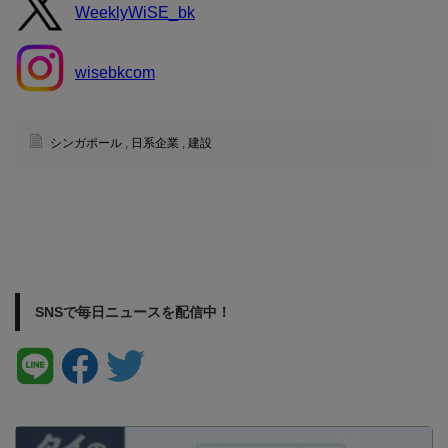
WeeklyWiSE_bk
wisebkcom
シンガポール
,
日系企業
,
建設
SNSで毎日ニュースを配信中！