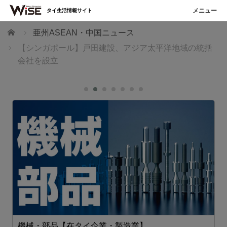
タイ生活情報サイト
ホーム
亜州ASEAN・中国ニュース
【シンガポール】戸田建設、アジア太平洋地域の統括
会社を設立
機械・部品【在タイ企業・製造業】