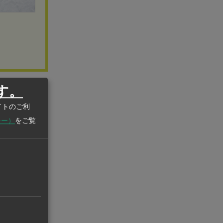
す。
極的だと述
イトのご利
シー）
をご覧
ジャワ島が過
ロメートル
10月で任期
をヌサンタラ