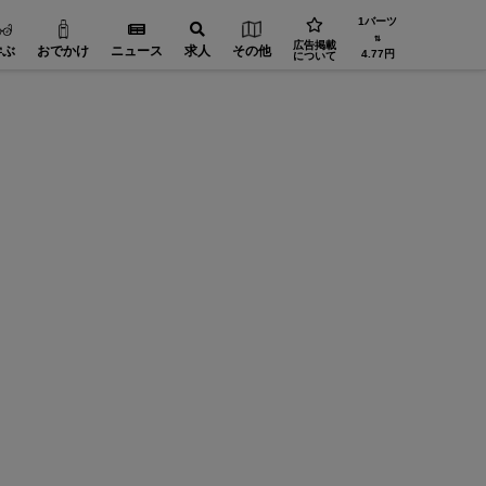
1バーツ
⇅
広告掲載
学ぶ
おでかけ
ニュース
求人
その他
4.77円
について
工場設備【在タイ企業・製造業】
FA（