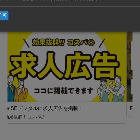
亜
https://ashu-as
許可
FA（自動化）【在タイ企業・製造業】