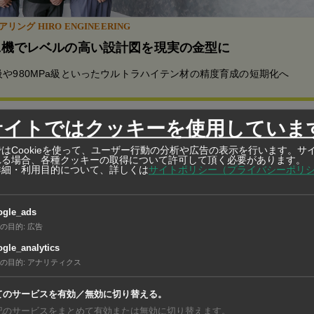
リング HIRO ENGINEERING
工機でレベルの高い設計図を現実の金型に
Pa級や980MPa級といったウルトラハイテン材の精度育成の短期化へ
サイトではクッキーを使用していま
工式でのスピーチで、国内の投資家がヌサンタラへの投資に消
はCookieを使って、ユーザー行動の分析や広告の表示を行います。サ
れる場合、各種クッキーの取得について許可して頂く必要があります。
ルが投資の起爆剤になることに期待を示した。
詳細・利用目的について、詳しくは
サイトポリシー（プライバシーポリ
の遷都は昨年1月、国会で可決された。首都ジャカルタがある
ogle_ads
、地震などの災害も多いことが理由。開発面積は2561平方キ
の目的
:
広告
に移転作業を開始し、45年までに移転を完了する計画だ。来年
gle_analytics
の目的
:
アナリティクス
ョコ大統領は来年8月17日のインドネシア独立記念日の式典
を示している。
てのサービスを有効／無効に切り替える。
記のサービスをまとめて有効または無効に切り替えます。