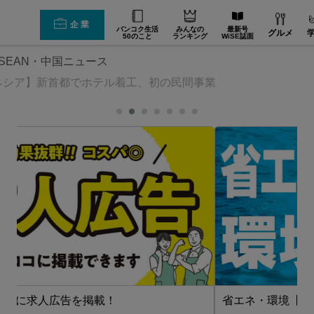
企業
バンコク生活
みんなの
最新号
グルメ
50のこと
ランキング
WiSE誌面
SEAN・中国ニュース
ネシア】新首都でホテル着工、初の民間事業
省エネ・環境【在タイ企業・製造業】