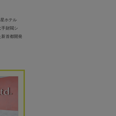
つ星ホテル
大手財閥シ
た新首都開発