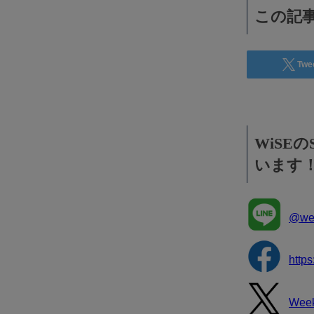
この記事
Twe
WiSE
います
@wee
http
Wee