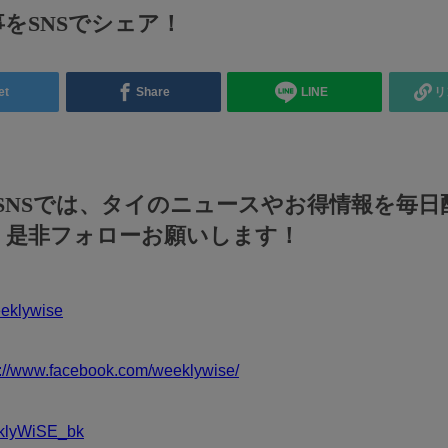
をSNSでシェア！
et
Share
LINE
リ
のSNSでは、タイのニュースやお得情報を毎日
！是非フォローお願いします！
klywise
s://www.facebook.com/weeklywise/
klyWiSE_bk