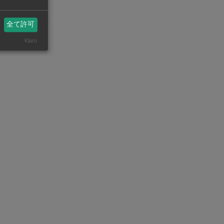
州ビジネスASEAN
eanstatistics.com/
全て許可
Klaro
精密加工【在タイ企業・製造業】
機械・