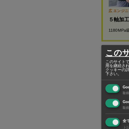
広 エンジニア
５軸加
1180M
この
大統領は起
このサイトで
用を継続さ
べ、同ホテ
クッキーの
下さい。
ヌサンタラへ
Go
密状態にあり
取得
で、来年まで
Goo
取得
満了となるジ
で開く意向
全
上