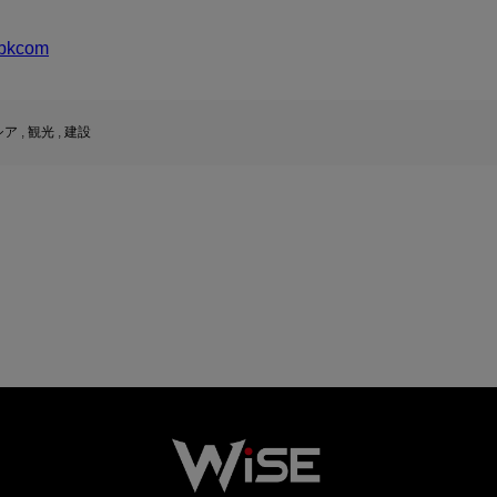
bkcom
シア
,
観光
,
建設