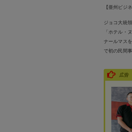
【亜州ビジ
ジョコ大統領
「ホテル・
ナールマス
で初の民間
広告