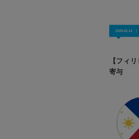
効果抜群！コスパ◎
2025.02.14
【フィリ
寄与