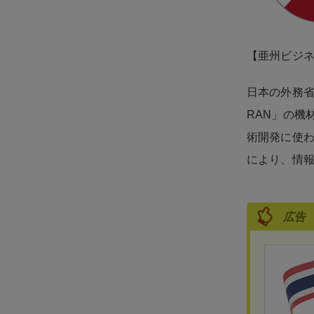
【亜州ビジ
日本の外務省
RAN」の機
術開発に使
により、情
広告