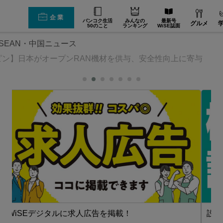
企業
バンコク生活
みんなの
最新号
グルメ
50のこと
ランキング
WiSE誌面
SEAN・中国ニュース
ピン】日本がオープンRAN機材を供与、安全性向上に寄与
設備・機械【在タイ企業・製造業】