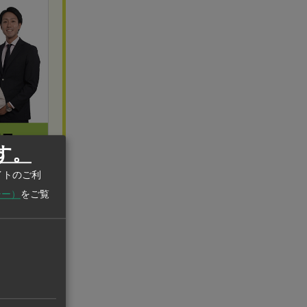
す。
イトのご利
シー）
をご覧
わるすベ
換を行った。