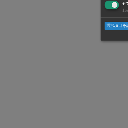
フィリピン
全
上
おり、通信
選択項目を
WiSEデジタルに求人広告を掲載！