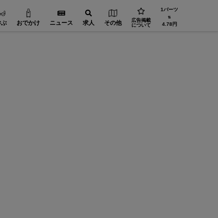
1バーツ
⇅
広告掲載
学ぶ
おでかけ
ニュース
求人
その他
4.78円
について
工場設備【在タイ企業・製造業】
精密加