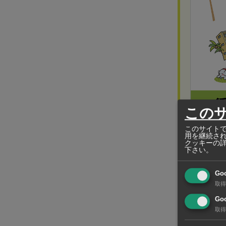
この
このサイトで
OYASHIKI 
用を継続さ
（オヤシキ
クッキーの
下さい。
シーム
てに対
Go
取得
Goo
取得
4億4400