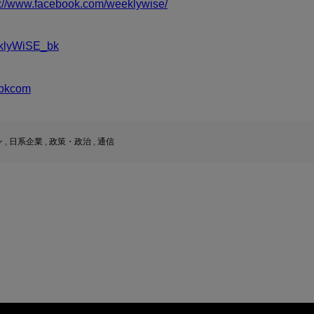
s://www.facebook.com/weeklywise/
klyWiSE_bk
bkcom
ン
,
日系企業
,
政策・政治
,
通信