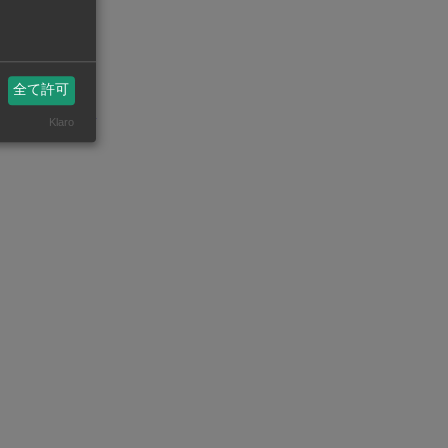
課題となって
全て許可
州ビジネスASEAN
eanstatistics.com/
Klaro
機械・部品【在タイ企業・製造業】
設備・