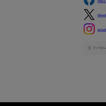
http
Wee
wise
フィリピ