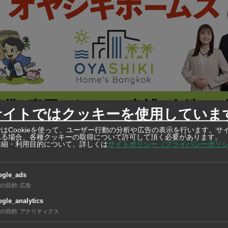
サイトではクッキーを使用していま
はCookieを使って、ユーザー行動の分析や広告の表示を行います。サ
Home’s Bangkok
れる場合、各種クッキーの取得について許可して頂く必要があります。
ホームズ バンコク）
詳細・利用目的について、詳しくは
サイトポリシー（プライバシーポリ
レスな提案と最新の管理システムでタイの不動産にまつ
応
ogle_ads
の目的
:
広告
gle_analytics
の目的
:
アナリティクス
万円を限度とする無償資金協力として同日に関連文書の署名・交