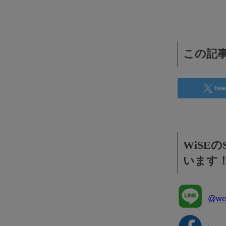
効果抜群！コスパ◎
この記事
Twe
WiSE
います
@wee