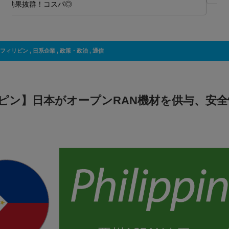
フィリピン
,
日系企業
,
政策・政治
,
通信
ピン】日本がオープンRAN機材を供与、安全