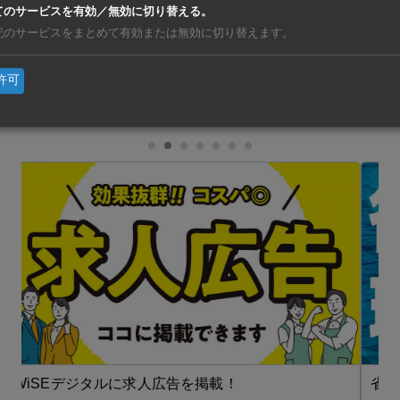
では、システムのセキュリティー上の脆弱（ぜいじゃく）性が
てのサービスを有効／無効に切り替える。
記のサービスをまとめて有効または無効に切り替えます。
機器の供給元の多様化が求められているという。
許可
亜
https://ashu-as
省エネ・環境【在タイ企業・製造業】