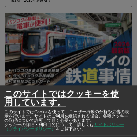
市販薬 2026年最新版！
このサイトではクッキーを使
2026年版 タイの鉄道事情 電車でGO！
用しています。
このサイトではCookieを使って、ユーザー行動の分析や広告の表
示を行います。サイトのご利用を継続される場合、各種クッキー
の取得について許可して頂く必要があります。
クッキーの詳細・利用目的について、詳しくは
サイトポリシー
（プライバシーポリシー）
をご覧下さい。