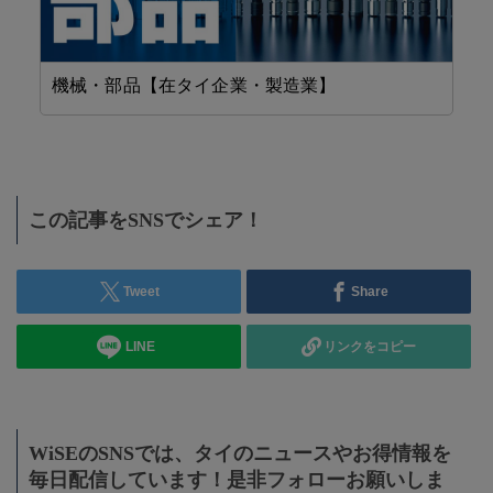
機械・部品【在タイ企業・製造業】
精
この記事をSNSでシェア！
Tweet
Share
LINE
リンクをコピー
WiSEのSNSでは、タイのニュースやお得情報を
毎日配信しています！是非フォローお願いしま