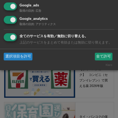
Google_ads
取得の目的
:
広告
Google_analytics
取得の目的
:
アナリティクス
全てのサービスを有効／無効に切り替える。
【タイ・バンコク】 マルシェトンロー内の「TOPS」で買える薬
上記のサービスをまとめて有効または無効に切り替えます。
2026年版
選択項目を許可
全て許可
Klaro
【タイ・バンコ
ク】 コンビニ（セ
ブンイレブン）で買
える薬 2026年版
タイ・バンコクの保