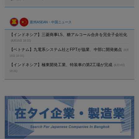
亜州ASEAN・中国ニュース
【インドネシア】三菱商事LS、糖アルコール合弁を完全子会社化
(8月10日 10:31)
【ベトナム】九電系システム社とFPTが協業、中部に開発拠点
(8月
10日 10:31)
【インドネシア】極東開発工業、特装車の第2工場が完成
(8月10日
10:31)