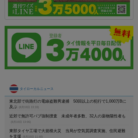
タイローカルニュース
東北部で街路灯の電線盗難男逮捕 50回以上の犯行で1,000万Bに
及ぶ
(8月10日 13:10)
近郊で無許可パブ強制捜査 未成年者多数、32人の薬物陽性者も
(8月10日 13:06)
東部タイヤ工場で大規模火災 当局が空気質調査実施、住民避難
を支援
(8月10日 11:40)