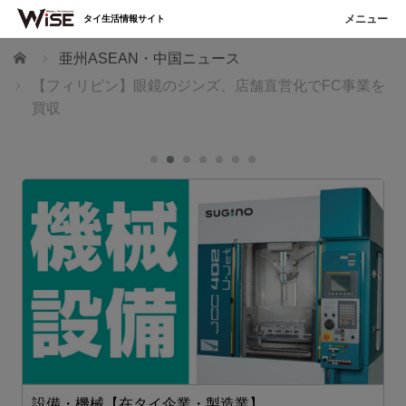
タイ生活情報サイト
ホーム
亜州ASEAN・中国ニュース
【フィリピン】眼鏡のジンズ、店舗直営化でFC事業を
買収
設備・機械【在タイ企業・製造業】