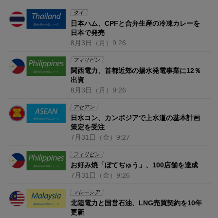
タイ
日本ハム、CPFと合弁生産の冷凍カレーを
日本で発売
8月3日
（月）
9:26
フィリピン
関西電力、首都近郊の揚水発電事業に12％
出資
8月3日
（月）
9:26
アセアン
日水コン、カンボジアで上水道の基本計画
策定を受注
7月31日
（金）
9:27
フィリピン
お好み焼「ぼてぢゅう」、100店舗を達成
7月31日
（金）
9:26
マレーシア
北陸電力と国営石油、LNG売買契約を10年
更新