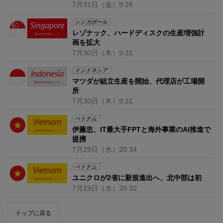
7月31日
（金）
9:26
シンガポール
レゾナック、ハードディスクの生産増強計
画を拡大
7月30日
（木）
9:31
インドネシア
マツダが組立生産を開始、代理店が工場開
所
7月30日
（木）
9:31
ベトナム
伊藤忠、IT最大手FPTと海外事業のAI推進で
提携
7月29日
（水）
20:34
ベトナム
ユニクロが2省に新規進出へ、北中部は初
7月29日
（水）
20:32
トップに戻る