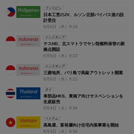
フィリピン
日本工営のJV、ルソン北部バイパス道の設
計受注
8月6日
（木）
9:18
インドネシア
テスHD、北スマトラでヤシ殻燃料保管の新
拠点開設
8月5日
（水）
9:22
インドネシア
三菱地所、バリ島で高級アウトレット開業
8月5日
（水）
9:21
タイ
車部品HKS、東南ア向けサスペンションを
生産販売
8月4日
（火）
9:34
ベトナム
高島屋、富裕層向け住宅内装事業を開始
8月4日
（火）
9:34