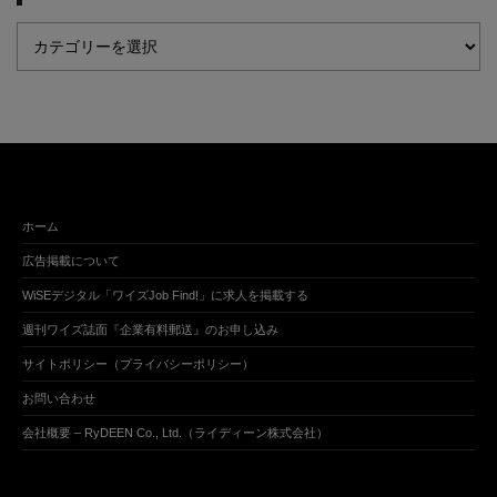
ホーム
広告掲載について
WiSEデジタル「ワイズJob Find!」に求人を掲載する
週刊ワイズ誌面『企業有料郵送』のお申し込み
サイトポリシー（プライバシーポリシー）
お問い合わせ
会社概要 – RyDEEN Co., Ltd.（ライディーン株式会社）