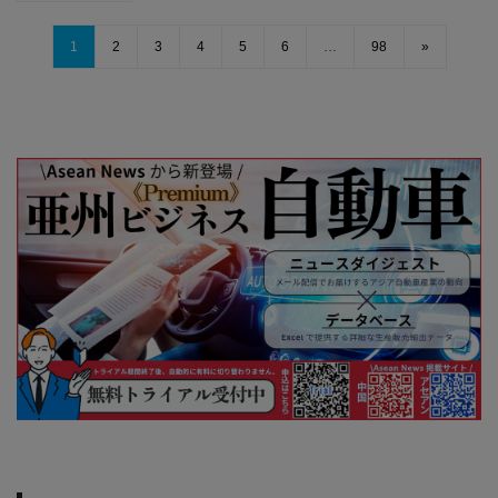
1
2
3
4
5
6
…
98
»