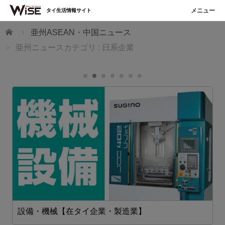
タイ生活情報サイト
ホーム
亜州ASEAN・中国ニュース
亜州ニュースカテゴリ : 日系企業
設備・機械【在タイ企業・製造業】