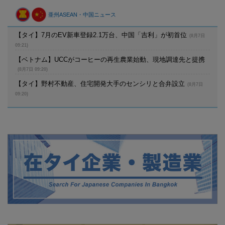
亜州ASEAN・中国ニュース
【タイ】7月のEV新車登録2.1万台、中国「吉利」が初首位
(8月7日
09:21)
【ベトナム】UCCがコーヒーの再生農業始動、現地調達先と提携
(8月7日 09:20)
【タイ】野村不動産、住宅開発大手のセンシリと合弁設立
(8月7日
09:20)