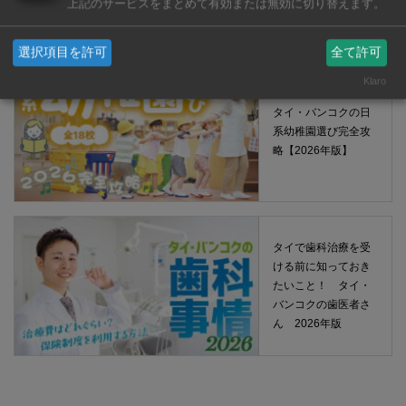
上記のサービスをまとめて有効または無効に切り替えます。
選択項目を許可
全て許可
Klaro
タイ・バンコクの日
系幼稚園選び完全攻
略【2026年版】
タイで歯科治療を受
ける前に知っておき
たいこと！ タイ・
バンコクの歯医者さ
ん 2026年版