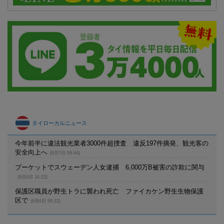
タイローカルニュース
今年前半に違法観光業者3000件超捜査 違反197件摘発、観光客の
安全向上へ
(8月7日 09:04)
プーケットでスウェーデン人女逮捕 6,000万B被害の詐欺に関与
(8月6日 16:22)
保護区職員が野生トラに襲われ死亡 ファイカケン野生生物保護
区で
(8月6日 09:22)