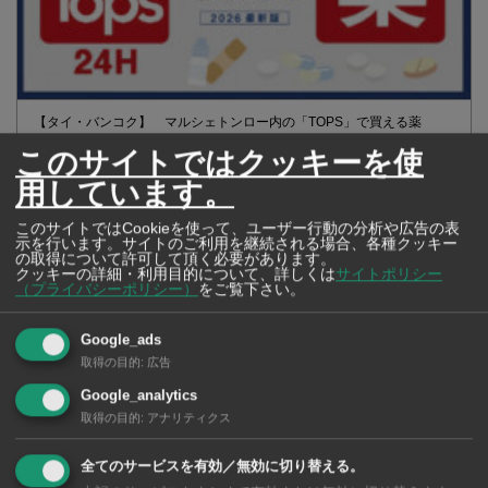
【タイ・バンコク】 マルシェトンロー内の「TOPS」で買える薬
2026年版
このサイトではクッキーを使
用しています。
このサイトではCookieを使って、ユーザー行動の分析や広告の表
【タイ・バンコ
示を行います。サイトのご利用を継続される場合、各種クッキー
の取得について許可して頂く必要があります。
ク】 コンビニ（セ
クッキーの詳細・利用目的について、詳しくは
サイトポリシー
ブンイレブン）で買
（プライバシーポリシー）
をご覧下さい。
える薬 2026年版
Google_ads
取得の目的
:
広告
Google_analytics
取得の目的
:
アナリティクス
タイ・バンコクの保
育園選び完全攻略
全てのサービスを有効／無効に切り替える。
【2026年版】