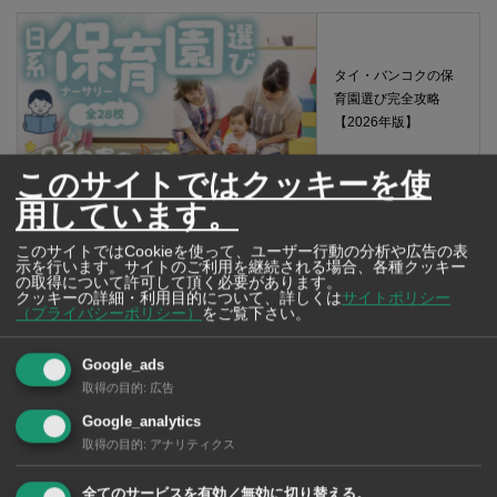
タイ・バンコクの保
育園選び完全攻略
【2026年版】
このサイトではクッキーを使
用しています。
このサイトではCookieを使って、ユーザー行動の分析や広告の表
タイ・バンコクの日
示を行います。サイトのご利用を継続される場合、各種クッキー
の取得について許可して頂く必要があります。
系幼稚園選び完全攻
クッキーの詳細・利用目的について、詳しくは
サイトポリシー
略【2026年版】
（プライバシーポリシー）
をご覧下さい。
Google_ads
取得の目的
:
広告
Google_analytics
タイで歯科治療を受
取得の目的
:
アナリティクス
ける前に知っておき
たいこと！ タイ・
全てのサービスを有効／無効に切り替える。