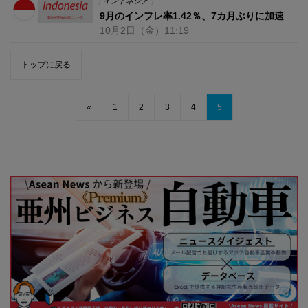
インドネシア
9月のインフレ率1.42％、7カ月ぶりに加速
10月2日
（金）
11:19
トップに戻る
«
1
2
3
4
5