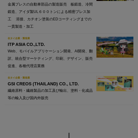
金属プレスの自動車部品の製造販売 板鍛造、冷間
鍛造、アイダ製UL６００トンによる精密プレス加
工 溶接、カチオン塗装のEDコーティングまでの
一貫製造・加工
在タイ企業・製造業
ITP ASIA CO.,LTD.
Web、モバイルアプリケーション開発、AI開発、翻
訳、統合型マーケティング、印刷、デザイン、販売
促進、各種代理店業務
在タイ企業・製造業
GSI CREOS (THAILAND) CO., LTD.
繊維原料・繊維製品の加工及び輸出、塗料・化成品
等の輸入及び国内外販売