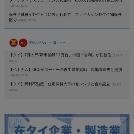
プーケットでスウェーデン人女逮捕 6,000万B被害の詐欺に関与
(8月6日 16:22)
保護区職員が野生トラに襲われ死亡 ファイカケン野生生物保護
区で
(8月6日 09:22)
亜州ASEAN・中国ニュース
【タイ】7月のEV新車登録2.1万台、中国「吉利」が初首位
(8月7日
09:21)
【ベトナム】UCCがコーヒーの再生農業始動、現地調達先と提携
(8月7日 09:20)
【タイ】野村不動産、住宅開発大手のセンシリと合弁設立
(8月7日
09:20)