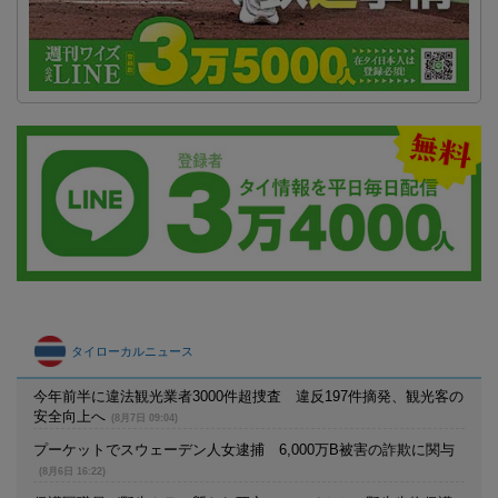
タイローカルニュース
今年前半に違法観光業者3000件超捜査 違反197件摘発、観光客の
安全向上へ
(8月7日 09:04)
プーケットでスウェーデン人女逮捕 6,000万B被害の詐欺に関与
(8月6日 16:22)