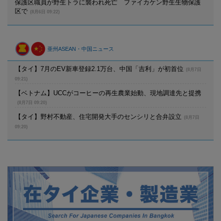
保護区職員が野生トラに襲われ死亡 ファイカケン野生生物保護
区で
(8月6日 09:22)
亜州ASEAN・中国ニュース
【タイ】7月のEV新車登録2.1万台、中国「吉利」が初首位
(8月7日
09:21)
【ベトナム】UCCがコーヒーの再生農業始動、現地調達先と提携
(8月7日 09:20)
【タイ】野村不動産、住宅開発大手のセンシリと合弁設立
(8月7日
09:20)