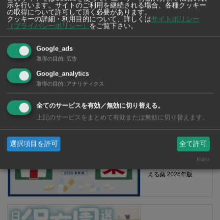
示を行います。サイトのご利用を継続される場合、各種クッキー
の取得について許可して頂く必要があります。
クッキーの詳細・利用目的について、詳しくは
サイトポリシー
（プライバシーポリシー）
をご覧下さい。
Google_ads
取得の目的
:
広告
Google_analytics
取得の目的
:
アナリティクス
【タイ・バンコク】 マルシェトンロー内の「TOPS」で買える薬
2026年版
全てのサービスを有効／無効に切り替える。
上記のサービスをまとめて有効または無効に切り替えます。
選択項目を許可
全て許可
【タイ・バンコ
ク】 コンビニ（セ
Klaro
ブンイレブン）で買
える薬 2026年版