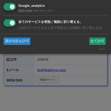
Google_analytics
取得の目的
:
アナリティクス
全てのサービスを有効／無効に切り替える。
上記のサービスをまとめて有効または無効に切り替えます。
代表者
伊東聡久
設立年
2008年
選択項目を許可
全て許可
Klaro
Eメール
ito@thaihoyo.com
WEBサイト
WEB/SNS
タイ名城会