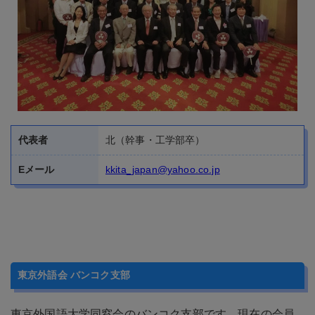
代表者
北（幹事・工学部卒）
Eメール
kkita_japan@yahoo.co.jp
東京外語会 バンコク支部
東京外国語大学同窓会のバンコク支部です。現在の会員
数は85名、年に数回、食事会やゴルフコンペなどを開催
しております。卒業年度・学科や既卒・現役問わず、新