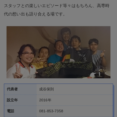
代表者
成谷保則
設立年
2016年
電話
081-853-7358
Eメール
nareethai777@gmail.com
Facebook
WEB/SNS