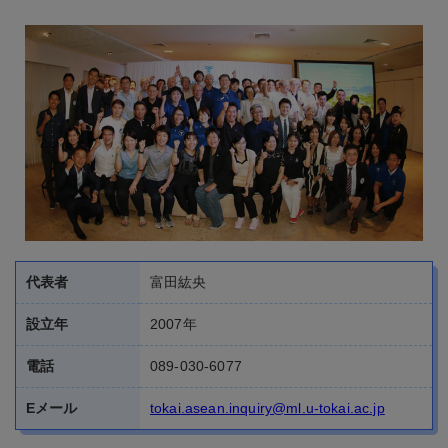
代表者
富田紘央
設立年
2007年
電話
089-030-6077
Eメール
tokai.asean.inquiry@ml.u-tokai.ac.jp