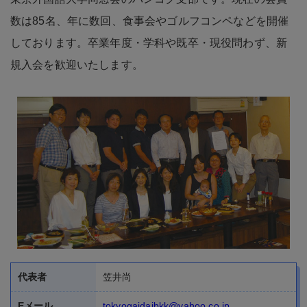
規入会を歓迎いたします。
代表者
笠井尚
Eメール
tokyogaidaibkk@yahoo.co.jp