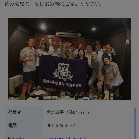
代表者
宮本真平（経94-691）
電話
081-829-3272
Eメール
shinpei.m@itp.co.th
Facebook
WEB/SNS