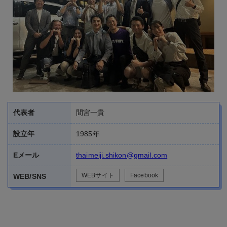
代表者
間宮一貴
設立年
1985年
Eメール
thaimeiji.shikon@gmail.com
WEBサイト
Facebook
WEB/SNS
信州大学国際同窓会 タイ支部