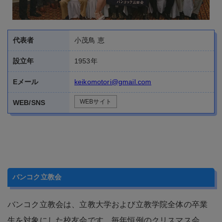
代表者
小茂鳥 恵
設立年
1953年
Eメール
keikomotori@gmail.com
WEBサイト
WEB/SNS
バンコク立教会
バンコク立教会は、立教大学および立教学院全体の卒業
生を対象にした校友会です。毎年恒例のクリスマス会、
総会をはじめ他大学校友会とのゴルフ対抗戦、学内ゴル
フコンペ、有志食事会を通じて家族ぐるみでの親睦を深