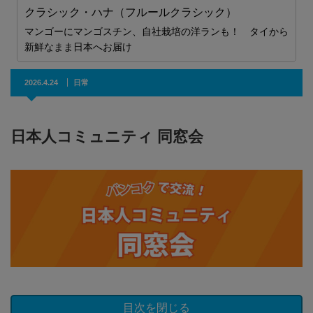
E
2026.4.24
日常
ら
日本人コミュニティ 同窓会
目次を閉じる
日本人コミュニティ同窓会