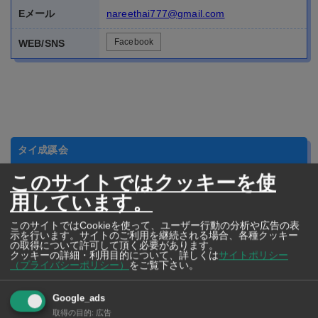
タイ成蹊会
2013年の安倍総理来タイ時には面談を許された事もあ
る、吉祥寺の成蹊会本部から正式に認可された海外支部
このサイトではクッキーを使
です。成蹊小学校、中学校、高等学校、大学のいずれか
用しています。
に在籍された方や関係者の方はご連絡下さい。
このサイトではCookieを使って、ユーザー行動の分析や広告の表
示を行います。サイトのご利用を継続される場合、各種クッキー
の取得について許可して頂く必要があります。
クッキーの詳細・利用目的について、詳しくは
サイトポリシー
（プライバシーポリシー）
をご覧下さい。
Google_ads
取得の目的
:
広告