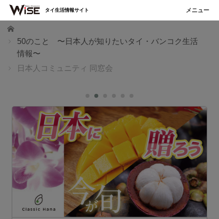
タイ生活情報サイト
ホーム
50のこと 〜日本人が知りたいタイ・バンコク生活
情報〜
日本人コミュニティ 同窓会
誠屋
お得＆美味しい 季節限定グルメフェアが好評！ 日本人家庭
の食卓を支える バンコクの業務スーパー