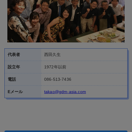
代表者
西田久生
設立年
1972年以前
電話
086-513-7436
Eメール
takao@gdm-asia.com
バンコク神山会（京都産業大学同窓会）
京都産業大学にゆかりある方々の親睦会、同窓のよしみ