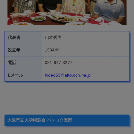
代表者
山本秀男
設立年
1994年
電話
081-947-3277
Eメール
hideo53@alto.ocn.ne.jp
大阪市立大学同窓会 バンコク支部
当会では、大阪市立大学のOB・OGの皆様の入会をお待
ちしております。会員はおよそ20名です。少人数ですが
アットホームな雰囲気で懇親会やゴルフ会などを開催し