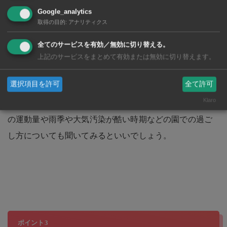
Google_analytics
取得の目的
:
アナリティクス
ポイント2
運動不足になりがちなタイ生活
全てのサービスを有効／無効に切り替える。
上記のサービスをまとめて有効または無効に切り替えます。
タイは日本と違って気軽に行ける公園が少なく、天候に
選択項目を許可
全て許可
左右され外遊びができないことも多いです。園選びの際
Klaro
には、園庭や室内にも体を動かせる環境があるか、日々
の運動量や雨季や大気汚染が酷い時期などの園での過ご
し方についても聞いてみるといいでしょう。
ポイント3