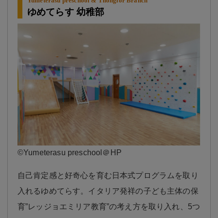
Yumeterasu preschool & Thonglor Branch
ゆめてらす 幼稚部
©️Yumeterasu preschool＠HP
自己肯定感と好奇心を育む日本式プログラムを取り
入れるゆめてらす。イタリア発祥の子ども主体の保
育”レッジョエミリア教育”の考え方を取り入れ、5つ