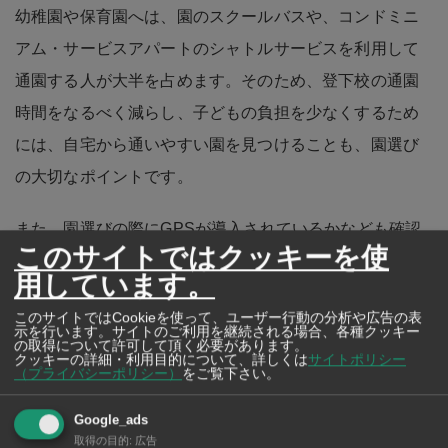
幼稚園や保育園へは、園のスクールバスや、コンドミニ
アム・サービスアパートのシャトルサービスを利用して
通園する人が大半を占めます。そのため、登下校の通園
時間をなるべく減らし、子どもの負担を少なくするため
には、自宅から通いやすい園を見つけることも、園選び
の大切なポイントです。
また、園選びの際にGPSが導入されているかなども確認
このサイトではクッキーを使
すると良いでしょう。
用しています。
渋滞などで帰りが遅くなってしまう場合でも、GPS機能
このサイトではCookieを使って、ユーザー行動の分析や広告の表
がついたスクールバスだと安心です。
示を行います。サイトのご利用を継続される場合、各種クッキー
の取得について許可して頂く必要があります。
クッキーの詳細・利用目的について、詳しくは
サイトポリシー
（プライバシーポリシー）
をご覧下さい。
Google_ads
取得の目的
:
広告