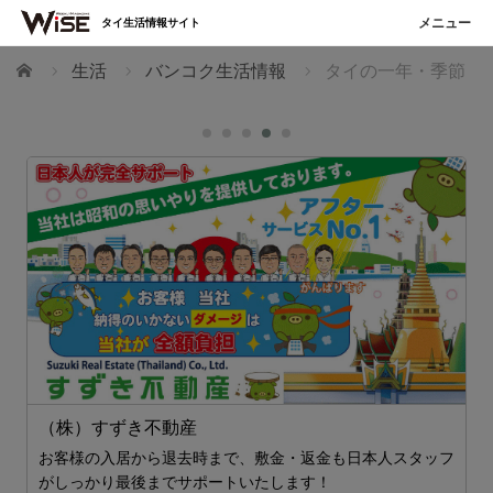
タイ生活情報サイト
ホーム
生活
バンコク生活情報
タイの一年・季節
（株）すずき不動産
O
お客様の入居から退去時まで、敷金・返金も日本人スタッフ
がしっかり最後までサポートいたします！