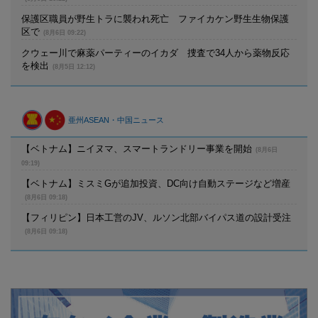
保護区職員が野生トラに襲われ死亡 ファイカケン野生生物保護
区で
(8月6日 09:22)
クウェー川で麻薬パーティーのイカダ 捜査で34人から薬物反応
を検出
(8月5日 12:12)
亜州ASEAN・中国ニュース
【ベトナム】ニイヌマ、スマートランドリー事業を開始
(8月6日
09:19)
【ベトナム】ミスミGが追加投資、DC向け自動ステージなど増産
(8月6日 09:18)
【フィリピン】日本工営のJV、ルソン北部バイパス道の設計受注
(8月6日 09:18)