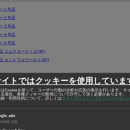
ー１号店
ー２号店
ー３号店
ー４号店
ー５号店
 エムクオーティエ(3F)
 セントラルワールド(6F)
rk Lane Ekkamai
サイトではクッキーを使用していま
 DONKI トンロー
はCookieを使って、ユーザー行動の分析や広告の表示を行います。サ
 DONKI タニヤ
れる場合、各種クッキーの取得について許可して頂く必要があります。
詳細・利用目的について、詳しくは
サイトポリシー（プライバシーポリ
バンコク中心部の飲食店・ヘアサロン・病院などでも無料で配布して
ogle_ads
の目的
:
広告
バンコク・オフィスビル