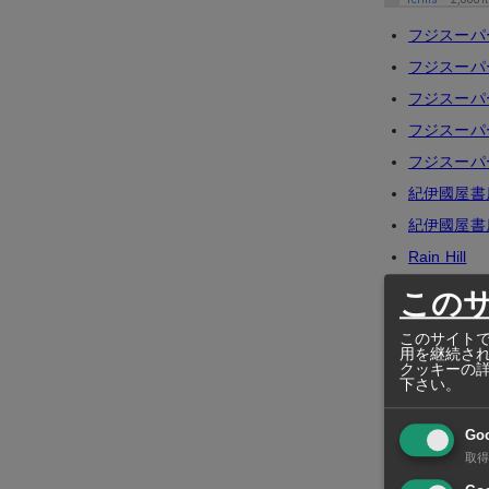
フジスーパ
フジスーパ
フジスーパ
フジスーパ
フジスーパ
紀伊國屋書店
紀伊國屋書店
Rain Hill
MaxValu Pa
この
DON DON
このサイトで
DON DON
用を継続さ
クッキーの
上記の他、
下さい。
Go
取得