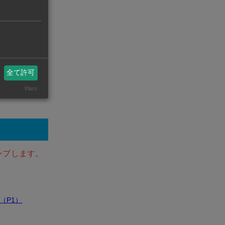
g Map
全て許可
Klaro
ンプします。
E（P1）