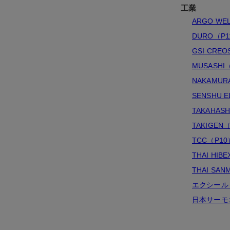
工業
ARGO WE
DURO（P1
GSI CRE
MUSASHI
NAKAMUR
SENSHU 
TAKAHASH
TAKIGEN
TCC（P10
THAI HIB
THAI SAN
エクシール
日本サーモ