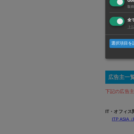
Goo
取得
全
上
選択項目を
広告主一
下記の広告
IT・オフィス
ITP ASIA