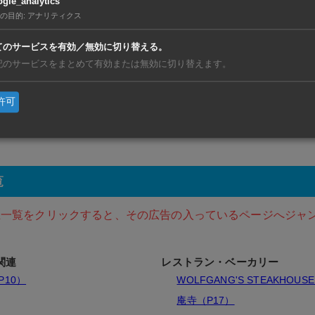
gle_analytics
Bangkok Office Buildin
の目的
:
アナリティクス
てのサービスを有効／無効に切り替える。
記のサービスをまとめて有効または無効に切り替えます。
許可
覧
主一覧をクリックすると、その広告の入っているページへジャ
関連
レストラン・ベーカリー
（P10）
WOLFGANG'S STEAKHOUS
庵寺（P17）