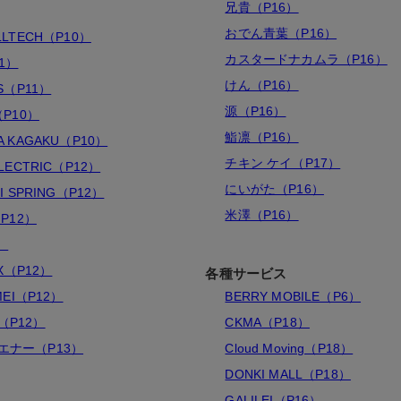
兄貴（P16）
おでん青葉（P16）
LLTECH（P10）
カスタードナカムラ（P16）
1）
けん（P16）
OS（P11）
源（P16）
（P10）
鮨凛（P16）
A KAGAKU（P10）
チキン ケイ（P17）
ELECTRIC（P12）
にいがた（P16）
I SPRING（P12）
米澤（P16）
（P12）
）
EX（P12）
各種サービス
MEI（P12）
BERRY MOBILE（P6）
（P12）
CKMA（P18）
エナー（P13）
Cloud Moving（P18）
DONKI MALL（P18）
GALILEI（P16）