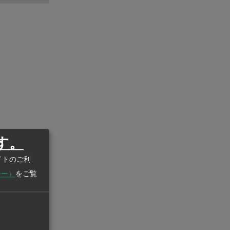
す。
イトのご利
シー）
をご覧
います
・マップ