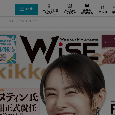
企業
バンコク生活
みんなの
最新号
グルメ
50のこと
ランキング
WiSE誌面
E
WEEKLY WiSE No.1019