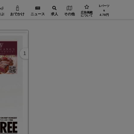
1バーツ
⇅
広告掲載
学ぶ
おでかけ
ニュース
求人
その他
4.78円
について
1