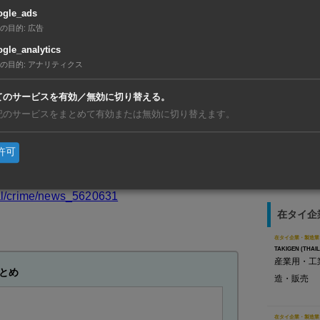
の敷地内にある1階建てのビルを活動拠点にし
ogle_ads
の目的
:
広告
ていたという。
gle_analytics
の目的
:
アナリティクス
台と携帯電話500台近くが押収された。同オン
【タイ】7
利」が初
ベトナム通貨（ドン）で金融取引しているた
てのサービスを有効／無効に切り替える。
【ベトナ
人向けの違法オンラインカジノだと推測されて
記のサービスをまとめて有効または無効に切り替えます。
動、現地
【タイ】
許可
リと合弁
cal/crime/news_5620631
在タイ企
在タイ企業・製造業
TAKIGEN (THAIL
産業用・工
とめ
造・販売
在タイ企業・製造業