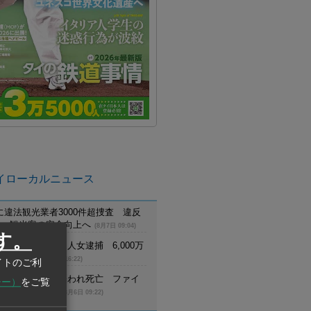
イローカルニュース
に違法観光業者3000件超捜査 違反
摘発、観光客の安全向上へ
(8月7日 09:04)
す。
でスウェーデン人女逮捕 6,000万
詐欺に関与
(8月6日 16:22)
イトのご利
員が野生トラに襲われ死亡 ファイ
シー）
をご覧
生生物保護区で
(8月6日 09:22)