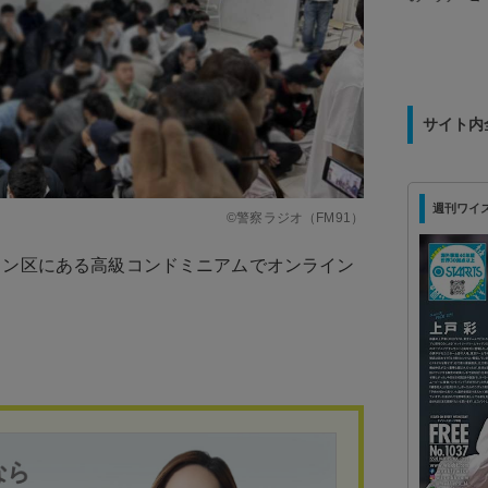
を募集！
サイト内
週刊ワイズ 最
©警察ラジオ（FM91）
ワン区にある高級コンドミニアムでオンライン