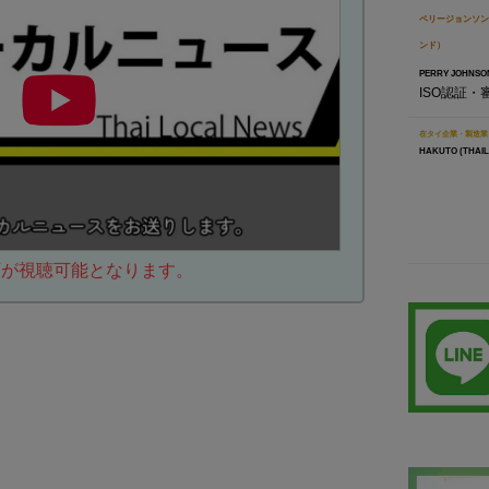
ペリージョンソン
ンド）
PERRY JOHNSON
ISO認証・
在タイ企業・製造業
HAKUTO (THAILA
動画が視聴可能となります。