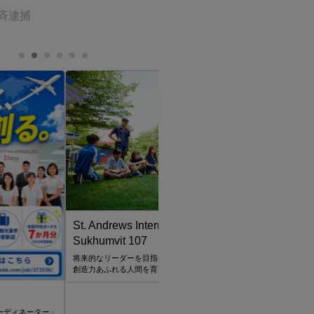
斉逮捕
スターツ タイランド
世界21ヶ国34拠点 海外不動産のリーディ
ews International School
ニー スターツ
it 107
ーダーを目指せるような
れる人間を育てていきたい