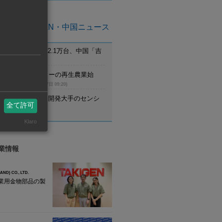
亜州ASEAN・中国ニュース
月のEV新車登録2.1万台、中国「吉
首位
(8月7日 09:21)
ム】UCCがコーヒーの再生農業始
調達先と提携
(8月7日 09:20)
野村不動産、住宅開発大手のセンシ
全て許可
設立
(8月7日 09:20)
Klaro
業情報
AND) CO., LTD.
業用金物部品の製