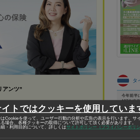
タ
リアンツ”
今年前半
197件
サイトではクッキーを使用していま
プーケット
B被害の
はCookieを使って、ユーザー行動の分析や広告の表示を行います。サ
れる場合、各種クッキーの取得について許可して頂く必要があります。
保護区職
人が逮捕され、全員ベトナム国籍。
詳細・利用目的について、詳しくは
サイトポリシー（プライバシーポリ
カケン野