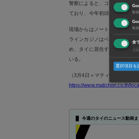
警察によると、コンドミニアム
Go
取得
ており、今年初頭から稼働し
Goo
取得
現場からはノートパソコン68
ラインカジノはベトナム語と
全
め、タイに居住するベトナム
上
いる。
選択項目を
（3月4日＝マティション）
https://www.matichon.co.th/lo
今週のタイのニュース動画ま