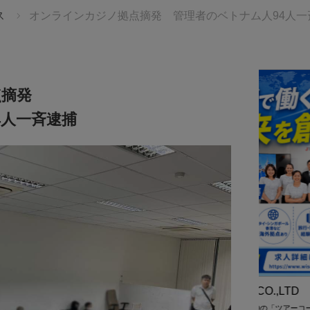
ス
オンラインカジノ拠点摘発 管理者のベトナム人94人一
点摘発
4人一斉逮捕
始まりを、
せんか。
St. Andr
る、感動の
Sukhumv
TBタイランド
将来的なリ
ケージツアーを
創造力あふ
ント入場券＋
き 💫
JTA(THAILAND)CO.,LTD
JTA(THAILAND)CO.,LTDの「ツアーコーディネーター」