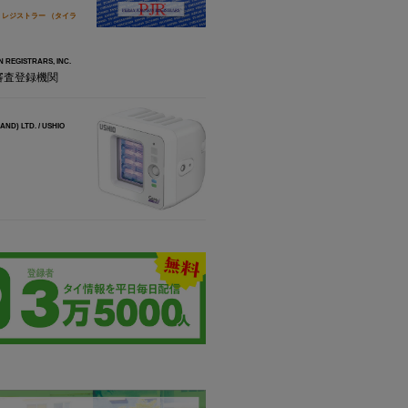
 レジストラー （タイラ
 REGISTRARS, INC.
審査登録機関
ND) LTD. / USHIO