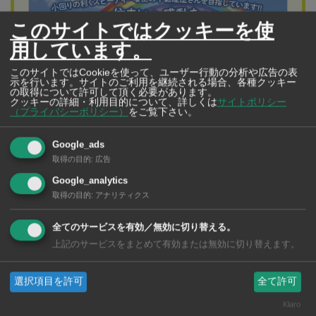
このサイトではクッキーを使
用しています。
このサイトではCookieを使って、ユーザー行動の分析や広告の表
示を行います。サイトのご利用を継続される場合、各種クッキー
の取得について許可して頂く必要があります。
クッキーの詳細・利用目的について、詳しくは
サイトポリシー
（プライバシーポリシー）
をご覧下さい。
シグネットホーム
Google_ads
新規1年契約で豪華特典プレゼント
取得の目的
:
広告
2011年創業以来、スクンビットやシーロム、サトーンと
Google_analytics
取得の目的
:
アナリティクス
いった日本人に馴染みが深いエリアを中心に賃貸住宅の
仲介を展開しています。お気軽にご相談ください
全てのサービスを有効／無効に切り替える。
上記のサービスをまとめて有効または無効に切り替えます。
選択項目を許可
全て許可
事故現場付近で飲食店を営業している目撃者によると、
Klaro
テスラが猛スピードで店の前に停まっていた車に激突し