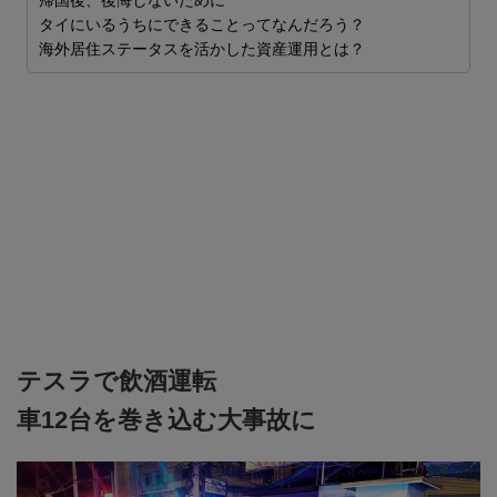
世
帰国後、後悔しないために
ム
タイにいるうちにできることってなんだろう？
2
海外居住ステータスを活かした資産運用とは？
ま

テスラで飲酒運転
車12台を巻き込む大事故に