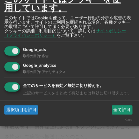
用しています。
このサイトではCookieを使って、ユーザー行動の分析や広告の表
示を行います。サイトのご利用を継続される場合、各種クッキー
の取得について許可して頂く必要があります。
クッキーの詳細・利用目的について、詳しくは
サイトポリシー
（プライバシーポリシー）
をご覧下さい。
Google_ads
取得の目的
:
広告
クラシック・ハナ（フルールクラシック）
Google_analytics
大地の恵みたっぷりの“トロピカルギフト”を 南
取得の目的
:
アナリティクス
国・タイから新鮮なまま日本へお届け
全てのサービスを有効／無効に切り替える。
洋ラン、冷凍フルーツは一年中贈れます>>>
上記のサービスをまとめて有効または無効に切り替えます。
選択項目を許可
全て許可
事件当初に警察は中国語の通訳者を通して説得を試みた
Klaro
が成功せず、男が屋上にある貯水タンクに入ったところ
を拘束して病院へ搬送したとのこと。