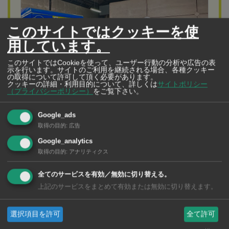
このサイトではクッキーを使
用しています。
このサイトではCookieを使って、ユーザー行動の分析や広告の表
示を行います。サイトのご利用を継続される場合、各種クッキー
の取得について許可して頂く必要があります。
クッキーの詳細・利用目的について、詳しくは
サイトポリシー
（プライバシーポリシー）
をご覧下さい。
Google_ads
Cloud Moving クラウドムービング
取得の目的
:
広告
慣れないタイでの引越しは 「日本式」引越しサー
Google_analytics
ビスにお任せ
取得の目的
:
アナリティクス
「窓口は日本人」「丁寧なパッキング」「資材を無料で
全てのサービスを有効／無効に切り替える。
貸し出し」「家具クリーンサービス」「靴下を着用」
上記のサービスをまとめて有効または無効に切り替えます。
「女性スタッフによるきめ細かなサービス」
選択項目を許可
全て許可