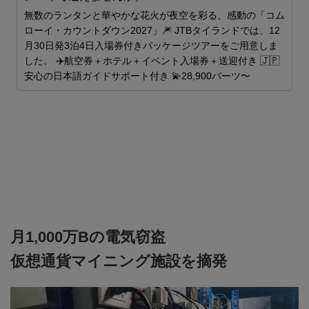
ス
無数のランタンと華やかな花火が夜空を彩る、感動の「コム
ローイ・カウントダウン2027」🎆 JTBタイランドでは、12
月30日発3泊4日入場券付きパッケージツアーをご用意しま
した。 ✈️航空券＋ホテル＋イベント入場券＋送迎付き 🇯🇵
安心の日本語ガイドサポート付き 💫28,900バーツ〜
J
J
月1,000万Bの電気窃盗
仮想通貨マイニング施設を摘発