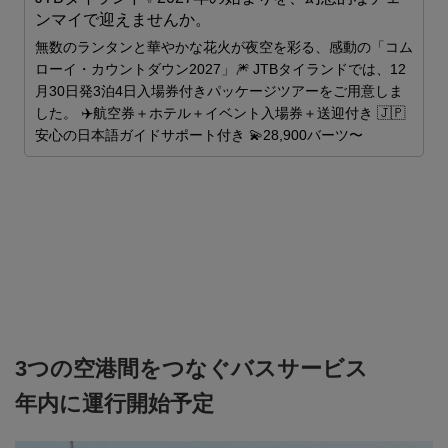
ンマイで迎えませんか。
世
無数のランタンと華やかな花火が夜空を彩る、感動の「コム
ローイ・カウントダウン2027」🎆 JTBタイランドでは、12
月30日発3泊4日入場券付きパッケージツアーをご用意しま
した。 ✈️航空券＋ホテル＋イベント入場券＋送迎付き 🇯🇵
安心の日本語ガイドサポート付き 💫28,900バーツ〜
3つの空港間をつなぐバスサービス
年内に運行開始予定