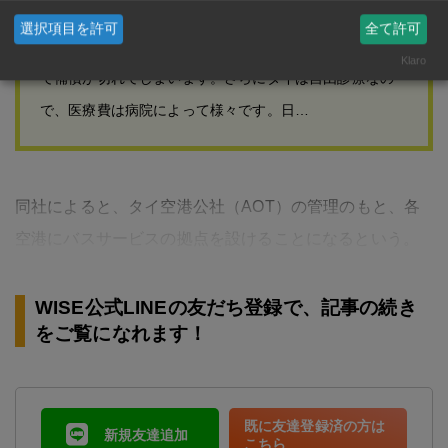
前に日本で海外旅行傷害保険に加入している方もいるか
選択項目を許可
全て許可
もしれませんが、ほとんどの保険は日本出国後3カ月以内
Klaro
で補償が切れてしまいます。さらにタイは自由診療なの
で、医療費は病院によって様々です。日…
同社によると、タイ空港公社（AOT）の管理のもと、各
空港にバスサービスの拠点を設けることになるという。
WISE公式LINEの友だち登録で、記事の続き
をご覧になれます！
既に友達登録済の方は
新規友達追加
こちら