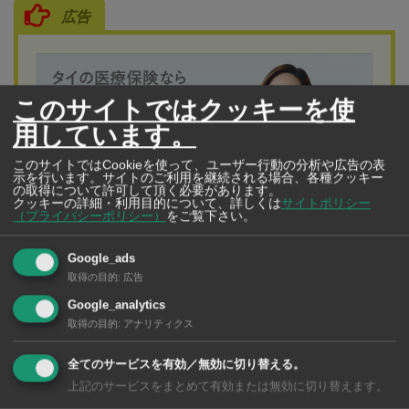
広告
このサイトではクッキーを使
用しています。
このサイトではCookieを使って、ユーザー行動の分析や広告の表
示を行います。サイトのご利用を継続される場合、各種クッキー
の取得について許可して頂く必要があります。
クッキーの詳細・利用目的について、詳しくは
サイトポリシー
（プライバシーポリシー）
をご覧下さい。
Google_ads
アリアンツ アユタヤ保険
取得の目的
:
広告
タイの医療保険なら“アリアンツ”
日本語対応で安心の保険
Google_analytics
取得の目的
:
アナリティクス
Allianz 保険アドバイザーBeeさんタイの医療保険な
ら“アリアンツ”日本語対応で安心の保険タイの医療保険に
全てのサービスを有効／無効に切り替える。
上記のサービスをまとめて有効または無効に切り替えます。
は日本のような健康保険制度がありません。タイへ来る