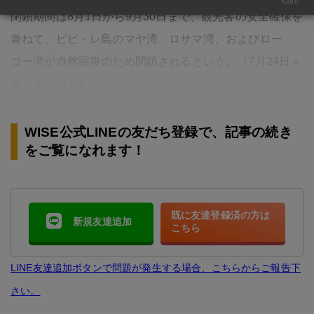
Klaro
閉鎖期間は8月1日から9月30日まで、観光客の安全確保を
兼ねて、ピピ・レ島のマヤ湾、ロサマ湾、およびロー
コー湾が自然回復のため閉鎖されるという。（7月24日＝
マティション）
WISE公式LINEの友だち登録で、記事の続き
をご覧になれます！
既に友達登録済の方は
新規友達追加
こちら
LINE友達追加ボタンで問題が発生する場合、こちらからご報告下
さい。