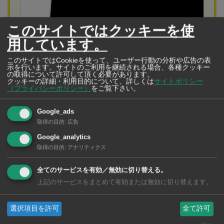
このサイトではクッキーを使
用しています。
このサイトではCookieを使って、ユーザー行動の分析や広告の表
示を行います。サイトのご利用を継続される場合、各種クッキー
の取得について許可して頂く必要があります。
クッキーの詳細・利用目的について、詳しくは
サイトポリシー
（プライバシーポリシー）
をご覧下さい。
Google_ads
コンピューター屋（INTERSECTION ASIA CO., LTD.）
取得の目的
:
広告
バンコクでのパソコン修理なら「コンピューター
Google_analytics
屋」で決まり！
取得の目的
:
アナリティクス
開業15年以上の信頼、日本人が経営する日本人のための
全てのサービスを有効／無効に切り替える。
パソコン修理屋。「パソコン関係のことなら、なんでも
上記のサービスをまとめて有効または無効に切り替えます。
相談可能ください」
選択項目を許可
全て許可