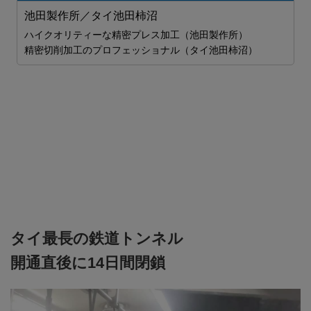
池田製作所／タイ池田柿沼
ハイクオリティーな精密プレス加工（池田製作所）
精密切削加工のプロフェッショナル（タイ池田柿沼）
J
J
タイ最長の鉄道トンネル
開通直後に14日間閉鎖