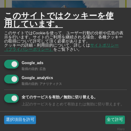
このサイトではクッキーを使
用しています。
このサイトではCookieを使って、ユーザー行動の分析や広告の表
示を行います。サイトのご利用を継続される場合、各種クッキー
の取得について許可して頂く必要があります。
クッキーの詳細・利用目的について、詳しくは
サイトポリシー
（プライバシーポリシー）
をご覧下さい。
Google_ads
取得の目的
:
広告
バンコク病院
Google_analytics
BANGKOK HOSPITAL
取得の目的
:
アナリティクス
在タイ日本人も安心の日本語対応と最高レベルの
医療サービス
全てのサービスを有効／無効に切り替える。
上記のサービスをまとめて有効または無効に切り替えます。
日本人専門クリニックをはじめ
64の専門科、5つの専門病院から構成される総合病院
選択項目を許可
全て許可
Klaro