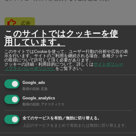
広告
このサイトではクッキーを使
用しています。
このサイトではCookieを使って、ユーザー行動の分析や広告の表
示を行います。サイトのご利用を継続される場合、各種クッキー
の取得について許可して頂く必要があります。
クッキーの詳細・利用目的について、詳しくは
サイトポリシー
（プライバシーポリシー）
をご覧下さい。
Google_ads
取得の目的
:
広告
Google_analytics
取得の目的
:
アナリティクス
J-CLINIC
あらゆる方面から痛みの原因に迫り
全てのサービスを有効／無効に切り替える。
根本治療を行う「J-CLINIC」
上記のサービスをまとめて有効または無効に切り替えます。