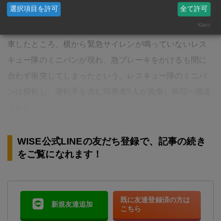
選択項目を許可
全て許可
Klaro
バスの運転手によると、信号が青になったためバスを発
車したところ、横から緊急サイレンが鳴っていないレス
キュー隊のミニバンが現れ、急ブレーキをかけるも間に
合わず衝突してしまったという。レスキュー隊のミニバ
ンは横転し、運転手を含む同乗者5人が負傷し病院へ搬送
された。
WISE公式LINEの友だち登録で、記事の続き
をご覧になれます！
既に友達登録済の方は
新規友達追加
こちら