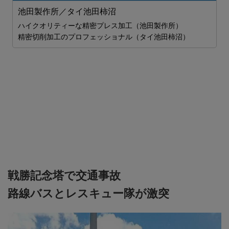
S
ム
池田製作所／タイ池田柿沼
2
ハイクオリティーな精密プレス加工（池田製作所）
ま
精密切削加工のプロフェッショナル（タイ池田柿沼）

戦勝記念塔で交通事故
路線バスとレスキュー隊が激突