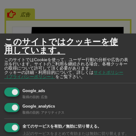
広告
このサイトではクッキーを使
用しています。
このサイトではCookieを使って、ユーザー行動の分析や広告の表
示を行います。サイトのご利用を継続される場合、各種クッキー
の取得について許可して頂く必要があります。
クッキーの詳細・利用目的について、詳しくは
サイトポリシー
（プライバシーポリシー）
をご覧下さい。
Google_ads
取得の目的
:
広告
コンピューター屋（INTERSECTION ASIA CO., LTD.）
Google_analytics
バンコクでのパソコン修理なら「コンピューター
取得の目的
:
アナリティクス
屋」で決まり！
全てのサービスを有効／無効に切り替える。
開業15年以上の信頼、日本人が経営する日本人のための
上記のサービスをまとめて有効または無効に切り替えます。