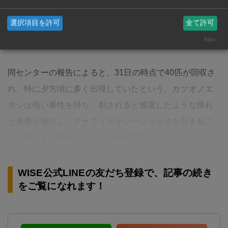
パソコン修理屋。「パソコン関係のことなら、なんでも
選択項目を許可
全て許可
相談可能ください」
Klaro
同センターの報告によると、31日の時点で40匹が回収さ
れ、特に夕方頃に多く出現していたという。カツオノエ
ボシは強い毒性を持ち、刺されると感電したような痺れ
と激痛が発症し、アナフィラキシーショックを引き起こ
して死亡する場合もある。（8月31日＝マティション）
WISE公式LINEの友だち登録で、記事の続き
をご覧になれます！