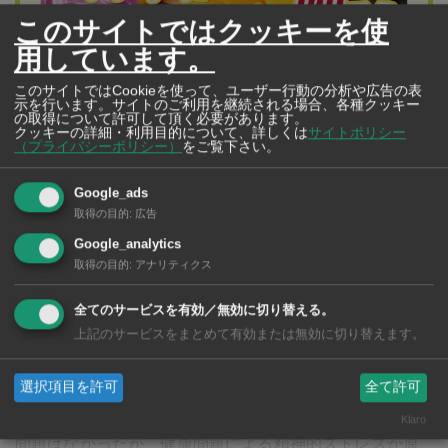
このサイトではクッキーを使
用しています。
このサイトではCookieを使って、ユーザー行動の分析や広告の表
示を行います。サイトのご利用を継続される場合、各種クッキー
の取得について許可して頂く必要があります。
クッキーの詳細・利用目的について、詳しくは
サイトポリシー
（プライバシーポリシー）
をご覧下さい。
クラシック・ハナ（フルールクラシック）
大地の恵みたっぷりの“トロピカルギフト”を 南
Google_ads
取得の目的
:
広告
国・タイから新鮮なまま日本へお届け
Google_analytics
洋ラン、冷凍フルーツは一年中贈れます>>>
取得の目的
:
アナリティクス
全てのサービスを有効／無効に切り替える。
上記のサービスをまとめて有効または無効に切り替えます。
警察の調べによると、署内2階の個室で死亡した状態で発
見され、頭部には銃弾で撃った傷があり、室内には拳銃
選択項目を許可
全て許可
が落ちていたという。家族の話しによると、人間関係に
Klaro
問題はなかったが、健康問題による精神的ストレスが原