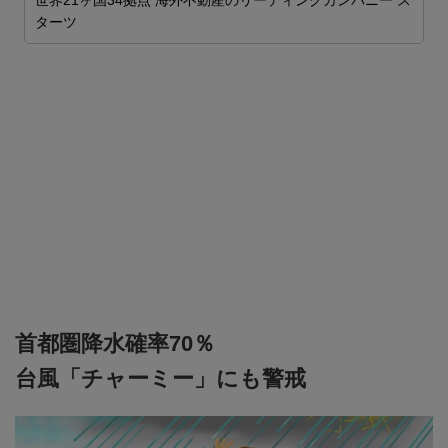
世界21ヶ国34拠点 海外不動産のリーディングカンパニー ス
ム
ターツ
2
ま

首都圏降水確率70％
台風「チャーミー」にも警戒