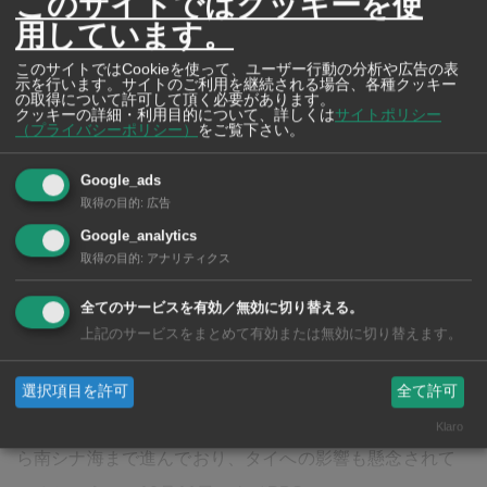
このサイトではクッキーを使
用しています。
このサイトではCookieを使って、ユーザー行動の分析や広告の表
示を行います。サイトのご利用を継続される場合、各種クッキー
の取得について許可して頂く必要があります。
クッキーの詳細・利用目的について、詳しくは
サイトポリシー
（プライバシーポリシー）
をご覧下さい。
Google_ads
取得の目的
:
広告
Google_analytics
J-CLINIC
取得の目的
:
アナリティクス
あらゆる方面から痛みの原因に迫り
全てのサービスを有効／無効に切り替える。
根本治療を行う「J-CLINIC」
上記のサービスをまとめて有効または無効に切り替えます。
選択項目を許可
全て許可
また、大型で強い台風20号（チャーミー）は発達しなが
Klaro
ら南シナ海まで進んでおり、タイへの影響も懸念されて