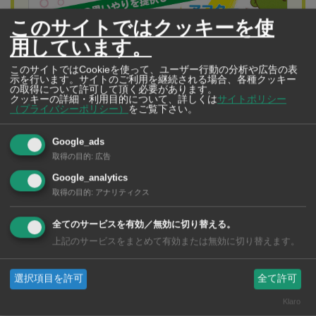
このサイトではクッキーを使
用しています。
このサイトではCookieを使って、ユーザー行動の分析や広告の表
示を行います。サイトのご利用を継続される場合、各種クッキー
の取得について許可して頂く必要があります。
クッキーの詳細・利用目的について、詳しくは
サイトポリシー
（プライバシーポリシー）
をご覧下さい。
（株）すずき不動産
Google_ads
お客様の入居から退去時まで、敷金・返金も日本
取得の目的
:
広告
人スタッフがしっかり最後までサポートいたしま
Google_analytics
す！
取得の目的
:
アナリティクス
昭和の思いやりを提供しております。
全てのサービスを有効／無効に切り替える。
上記のサービスをまとめて有効または無効に切り替えます。
国立公園の職員によると、男性は30m以上の高さから転
選択項目を許可
全て許可
落したという。崖下は歩ける道が整備されておらず、救
Klaro