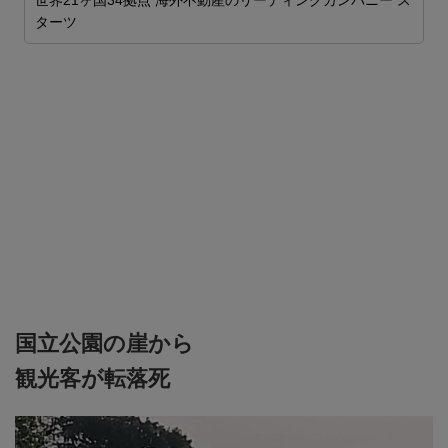
世界21ヶ国34拠点 海外不動産のリーディングカンパニー ス
ターツ
ロ
し
安
国立公園の崖から
観光客が転落死