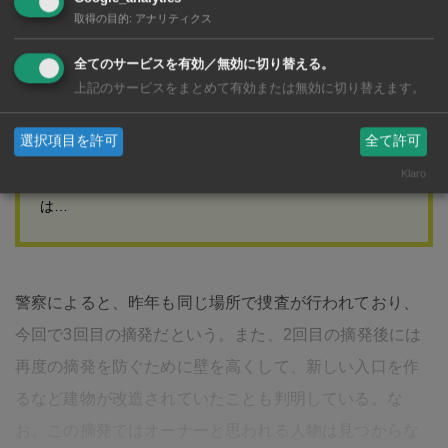
タイ在住者も、これから住む人も必携！CLUB THAILAND
取得の目的
:
アナリティクス
カードでタイ生活をもっとお得＆豊かに！ATLAS
全てのサービスを有効／無効に切り替える。
TRADING & PROPERTY (THAILAND) CO., LTD.が運営
上記のサービスをまとめて有効または無効に切り替えます。
するクラブタイランドは、1999年に設立。タイでのゴル
選択項目を許可
全て許可
フや観光、食事をお得に楽しむためのサービスを提供し
ている。同社が発行する「クラブタイランドカード」
Klaro
は…
警察によると、昨年も同じ場所で捜査が行われており、
今回で3回目の摘発だという。また、2回目の摘発後には
再度の摘発を防ぐために壁を高くして、新しい入口を作
るなど建物が改造されていたことも判明している。な
お、この摘発ではオーナーと思われる人物は見つからな