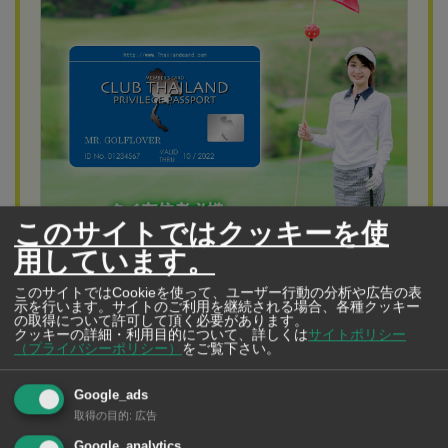
このサイトではクッキーを使
用しています。
このサイトではCookieを使って、ユーザー行動の分析や広告の表
示を行います。サイトのご利用を継続される場合、各種クッキー
の取得について許可して頂く必要があります。
クッキーの詳細・利用目的について、詳しくは
サイトポリシー
（プライバシーポリシー）
をご覧下さい。
クラブタイランド
タイ在住者も、これから住む人も必携！
Google_ads
CLUB THAILANDカードでタイ生活をもっとお得＆豊かに！
取得の目的
:
広告
タイでゴルフや観光、食事をお得に楽しむなら
Google_analytics