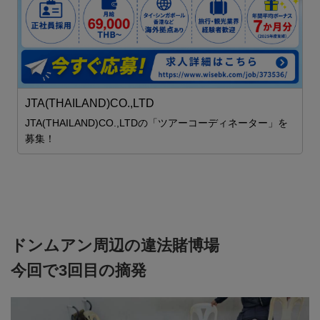
ロ
し
安
JTA(THAILAND)CO.,LTD
JTA(THAILAND)CO.,LTDの「ツアーコーディネーター」を
募集！
ドンムアン周辺の違法賭博場
今回で3回目の摘発