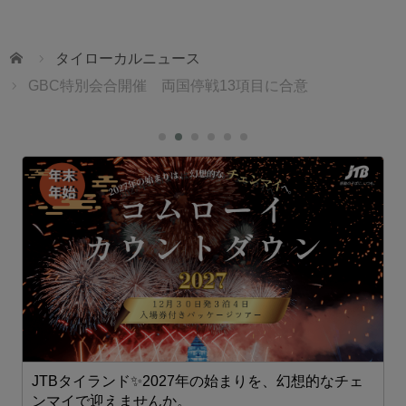
ホーム
タイローカルニュース
GBC特別会合開催 両国停戦13項目に合意
JTBタイランド✨2027年の始まりを、幻想的なチェ
1
ンマイで迎えませんか。