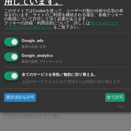
用しています。
広告
このサイトではCookieを使って、ユーザー行動の分析や広告の表
示を行います。サイトのご利用を継続される場合、各種クッキー
の取得について許可して頂く必要があります。
クッキーの詳細・利用目的について、詳しくは
サイトポリシー
（プライバシーポリシー）
をご覧下さい。
Google_ads
取得の目的
:
広告
Google_analytics
取得の目的
:
アナリティクス
Insurance 110
日本＋海外のいいとこ取りができる資産形成
全てのサービスを有効／無効に切り替える。
新規加入はもちろん、保険の見直し、ライフプランの相
上記のサービスをまとめて有効または無効に切り替えます。
談など、フジ1そばの当店に気軽にお立ち寄りを>>>
選択項目を許可
全て許可
Klaro
13項目の内容は以下の通り