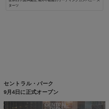
世界21ヶ国34拠点 海外不動産のリーディングカンパニー ス
ム
ターツ
2
ま

J
J
セントラル・パーク
9月4日に正式オープン