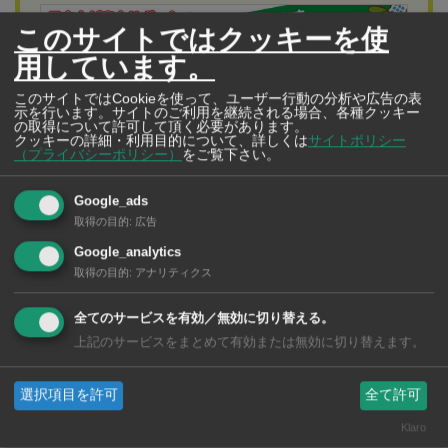
このサイトではクッキーを使
用しています。
このサイトではCookieを使って、ユーザー行動の分析や広告の表
示を行います。サイトのご利用を継続される場合、各種クッキー
の取得について許可して頂く必要があります。
クッキーの詳細・利用目的について、詳しくは
サイトポリシー
（プライバシーポリシー）
をご覧下さい。
Google_ads
取得の目的
:
広告
（株）すずき不動産
お客様の入居から退去時まで、敷金・返金も日本
Google_analytics
取得の目的
:
アナリティクス
人スタッフがしっかり最後までサポートいたしま
す！
全てのサービスを有効／無効に切り替える。
昭和の思いやりを提供しております。
上記のサービスをまとめて有効または無効に切り替えます。
選択項目を許可
全て許可
目玉となるのはタイ国内最大の「ルーフパーク（屋上公
Klaro