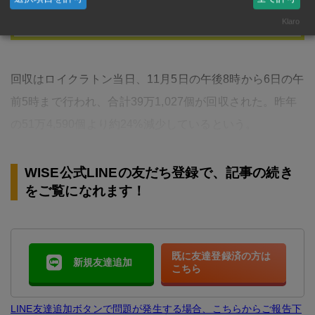
り、タイでは水道水の水をそのま…
Klaro
回収はロイクラトン当日、11月5日の午後8時から6日の午
前5時まで行われ、合計39万1,027個が回収された。昨年
の51万4,590個より約24%減少しているという。
WISE公式LINEの友だち登録で、記事の続き
をご覧になれます！
既に友達登録済の方は
新規友達追加
こちら
LINE友達追加ボタンで問題が発生する場合、こちらからご報告下