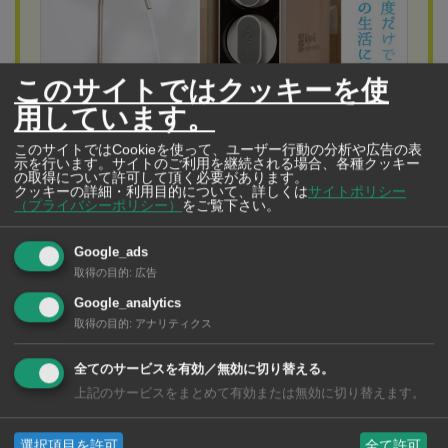
このサイトではクッキーを使
用しています。
このサイトではCookieを使って、ユーザー行動の分析や広告の表
示を行います。サイトのご利用を継続される場合、各種クッキー
Yomizu（Thailand）Co., Ltd.
の取得について許可して頂く必要があります。
水の純度だけでなく、あなたの生活に最適な水を
クッキーの詳細・利用目的について、詳しくは
サイトポリシー
（プライバシーポリシー）
をご覧下さい。
タイの水事情にお困りなら「YOMIZU（よみ
ず）」におまかせ！
Google_ads
今なら最新型のRO浄水器が月額900Bでレンタルできま
取得の目的
:
広告
す。新規契約の方は1カ月無料！さらに浄水器レンタルを
Google_analytics
取得の目的
:
アナリティクス
お申し込みのお客様には「SHARP空気清浄機」を1台、無
料でレンタルします。YOMIZU公式LINEからお気軽にお
全てのサービスを有効／無効に切り替える。
上記のサービスをまとめて有効または無効に切り替えます。
問い合わせ下さいタイで生活するうえで絶対に欠かすこ
とのできない「水」。とはいえ、日本とは水事情が異な
選択項目を許可
全て許可