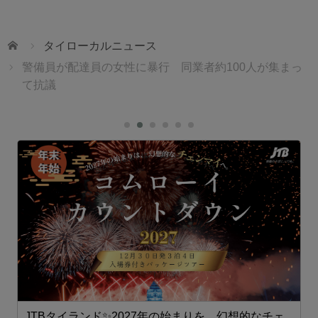
ホーム
タイローカルニュース
警備員が配達員の女性に暴行 同業者約100人が集まっ
て抗議
JTBタイランド✨2027年の始まりを、幻想的なチェ