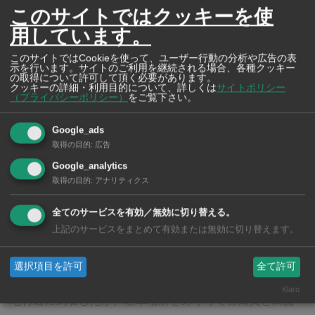
このサイトではクッキーを使
用しています。
このサイトではCookieを使って、ユーザー行動の分析や広告の表
示を行います。サイトのご利用を継続される場合、各種クッキー
の取得について許可して頂く必要があります。
クッキーの詳細・利用目的について、詳しくは
サイトポリシー
（プライバシーポリシー）
をご覧下さい。
東京メガネ
Google_ads
安心の日本語対応でスペシャリストの日本人が常
取得の目的
:
広告
駐
Google_analytics
取得の目的
:
アナリティクス
プロンポン駅前！他店で購入したメガネフレームの歪み
や曲がり、かけ心地の調整も対応します。
全てのサービスを有効／無効に切り替える。
上記のサービスをまとめて有効または無効に切り替えます。
選択項目を許可
全て許可
警察の取り調べによると、女性は配達のためバイクで敷
Klaro
地付近に到着したが、駐車場所をめぐって警備員と口論