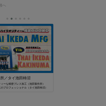
難へ
スターツ タイランド
世界21ヶ国34拠点 海外不動産のリーディ
作所／タイ池田柿沼
ニー スターツ
ティーな精密プレス加工（池田製作所）
工のプロフェッショナル（タイ池田柿沼）