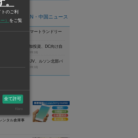
す。
イトのご利
亜州ASEAN・中国ニュース
シー）
をご覧
ム】ニイヌマ、スマートランドリー
始
(8月6日 09:19)
ム】ミスミGが追加投資、DC向け自
ジなど増産
(8月6日 09:18)
ピン】日本工営のJV、ルソン北部バ
の設計受注
(8月6日 09:18)
業情報
全て許可
y mobile）
Klaro
携帯電話の販売・
レンタル倉庫事