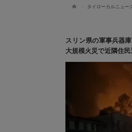
ホーム
タイローカルニュー
スリン県の軍事兵器庫
大規模火災で近隣住民
cial
しないために
ちにできることってなんだろう？
ータスを活かした資産運用とは？
JTA(THAILAND)CO.,LTD
JTA(THAILAND)CO.,LTDの「ツアーコ