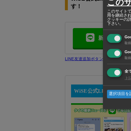
この
す！
このサイトで
用を継続さ
クッキーの
下さい。
新規友達追加
Go
取得
Goo
取得
LINE友達追加ボタンで問題が発
全
上
WiSE公式LINEとは？
選択項目を