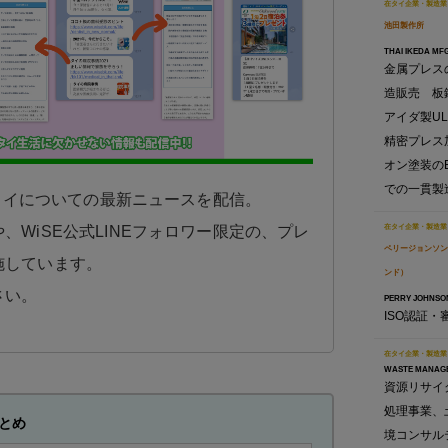
在タイ企業・製造業
池田製作所
THAI IKEDA MFG.
金属プレス
造販売 板
アイダ製U
精密プレス
オン塗装の
での一貫製
日タイについての最新ニュースを配信。
在タイ企業・製造業
、WiSE公式LINEフォロワー限定の、プレ
ペリージョンソン
施しています。
ンド）
さい。
PERRY JOHNSON
ISO認証・
在タイ企業・製造業
WASTE MANAGEM
資源リサイ
処理事業、
とめ
境コンサル