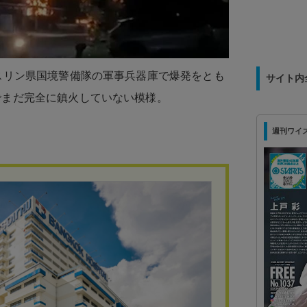
部スリン県国境警備隊の軍事兵器庫で爆発をとも
サイト内
でまだ完全に鎮火していない模様。
週刊ワイズ 最