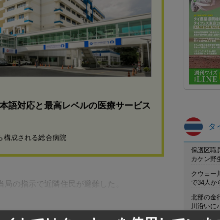
本語対応と最高レベルの医療サービス
タ
から構成される総合病院
保護区職
カケン野
クウェー
で34人
当局の指示で近隣住民が避難した。
北部の金
川沿いに
友だち登録で、記事の続きをご覧になれま