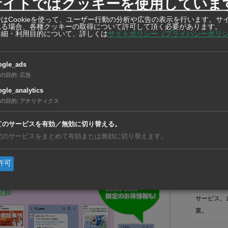
サイトではクッキーを使用していま
はCookieを使って、ユーザー行動の分析や広告の表示を行います。サ
れる場合、各種クッキーの取得について許可して頂く必要があります。
詳細・利用目的について、詳しくは
サイトポリシー（プライバシーポリ
【ベトナ
既に友達登録済の方はこ
事業を開
ogle_ads
ちら
の目的
:
広告
【ベトナ
動ステー
gle_analytics
【フィリ
の目的
:
アナリティクス
生する場合、こちらからご報告下さい。
イパス道
てのサービスを有効／無効に切り替える。
記のサービスをまとめて有効または無効に切り替えます。
在タイ企
許可
在タイ企業・製造業
a2network （berr
日本人向け
サービス。
業。