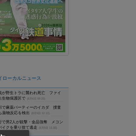
イローカルニュース
員が野生トラに襲われ死亡 ファイ
生生物保護区で
(8月6日 09:22)
川で麻薬パーティーのイカダ 捜査
から薬物反応を検出
(8月5日 12:12)
行で男2人が銃撃・金品強奪 メコン
バイクを乗り捨て逃走
(8月5日 11:32)