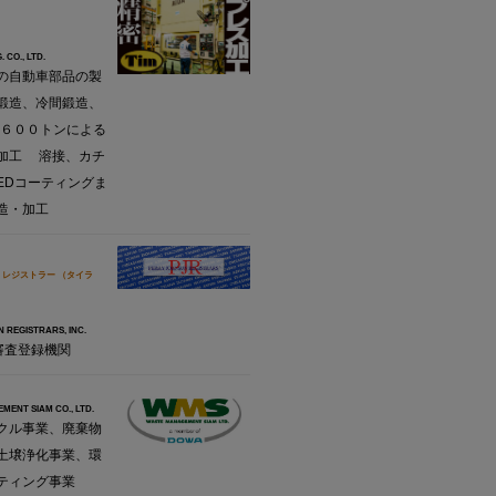
 CO., LTD.
の自動車部品の製
鍛造、冷間鍛造、
L６００トンによる
加工 溶接、カチ
EDコーティングま
造・加工
 レジストラー （タイラ
 REGISTRARS, INC.
審査登録機関
ENT SIAM CO., LTD.
クル事業、廃棄物
土壌浄化事業、環
ティング事業