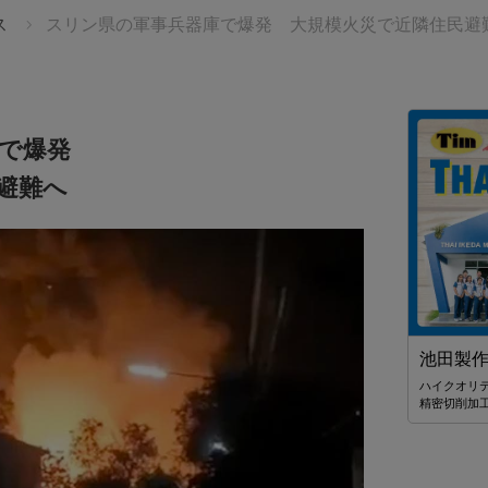
ス
スリン県の軍事兵器庫で爆発 大規模火災で近隣住民避
で爆発
避難へ
St. Andrews International School
池田製
Sukhumvit 107
ハイクオリ
将来的なリーダーを目指せるような
精密切削加
創造力あふれる人間を育てていきたい
ーディネーター」