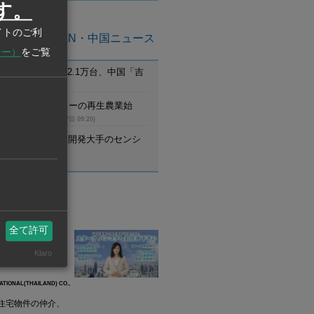
す。
イトのご利
亜州ASEAN・中国ニュース
シー）
をご覧
月のEV新車登録2.1万台、中国「吉
首位
(8月7日 09:21)
ム】UCCがコーヒーの再生農業始
調達先と提携
(8月7日 09:20)
野村不動産、住宅開発大手のセンシ
設立
(8月7日 09:20)
業情報
全て許可
ーナショナル・タイラン
Klaro
ATIONAL(THAILAND) CO.,
住宅物件の仲介、