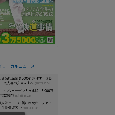
イローカルニュース
に違法観光業者3000件超捜査 違反
摘発、観光客の安全向上へ
(8月7日 09:04)
でスウェーデン人女逮捕 6,000万
詐欺に関与
(8月6日 16:22)
員が野生トラに襲われ死亡 ファイ
生生物保護区で
(8月6日 09:22)