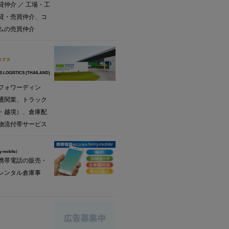
貸仲介 ／ 工場・工
貸・売買仲介、コ
ムの売買仲介
ィクス
S LOGISTICS (THAILAND)
フォワーディン
通関業、トラック
・越境）、倉庫配
物流付帯サービス
y mobile）
携帯電話の販売・
レンタル倉庫事