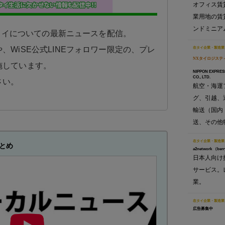
オフィス賃
業用地の賃
ンドミニア
日タイについての最新ニュースを配信。
在タイ企業・製造業
、WiSE公式LINEフォロワー限定の、プレ
NXタイロジステ
施しています。
NIPPON EXPRES
CO., LTD.
さい。
航空・海運
グ、引越、
輸送（国内
送、その他
在タイ企業・製造業
とめ
a2network （berr
日本人向け
サービス。
業。
在タイ企業・製造業
広告募集中