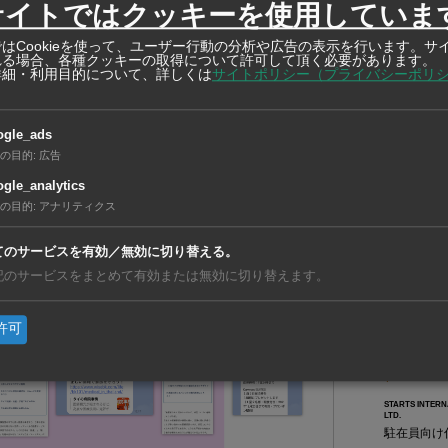
ちら
サイトではクッキーを使用していま
はCookieを使って、ユーザー行動の分析や広告の表示を行います。サ
れる場合、各種クッキーの取得について許可して頂く必要があります。
生する場合、こちらからご報告下さい。
詳細・利用目的について、詳しくは
サイトポリシー（プライバシーポリ
【タイ】7
利」が初
ogle_ads
【ベトナ
の目的
:
広告
動、現地
gle_analytics
【タイ】
の目的
:
アナリティクス
リと合弁
てのサービスを有効／無効に切り替える。
記のサービスをまとめて有効または無効に切り替えます。
在タイ企
許可
在タイ企業・製造業
スターツ・インタ
ド
STARTS INTERN
LTD.
駐在員向け