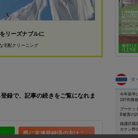
をリーズナブルに
心な宅配クリーニング
タ
今年前半
友だち登録で、記事の続きをご覧になれま
197件
プーケット
B被害の
保護区職
カケン野
既に友達登録済の方はこ