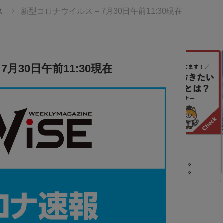
ス
新型コロナウイルス – 7月30日午前11:30現在
月30日午前11:30現在
スターツ
110Financial
世界21ヶ国
帰国後、後悔しないために
ool
ニー スター
タイにいるうちにできることってなんだろう？
海外居住ステータスを活かした資産運用とは？