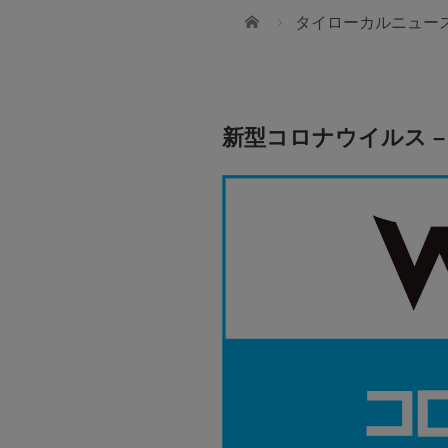
ホーム
タイローカルニュー
新型コロナウイルス – 7
St. Andrews International Sch
Sukhumvit 107
将来的なリーダーを目指せるような
創造力あふれる人間を育てていきたい
ILAND)CO.,LTD
LAND)CO.,LTDの「ツアーコーディネーター」