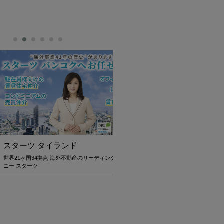
 タイランド
JTBタイランド✨2027年の
幻想的なチェンマイで迎えま
34拠点 海外不動産のリーディングカンパ
ツ
無数のランタンと華やかな花火が夜空を彩
「コムローイ・カウントダウン2027」🎆 
では、12月30日発3泊4日入場券付きパッ
ご用意しました。 ✈️航空券＋ホテル＋イ
送迎付き 🇯🇵安心の日本語ガイドサポート
28,900バーツ〜