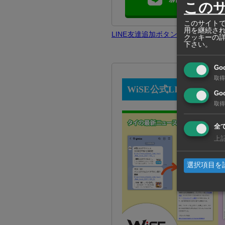
この
このサイトで
用を継続さ
LINE友達追加ボタンで問題が発
クッキーの
下さい。
Go
取得
WiSE公式LINEとは？
Goo
取得
全
上
選択項目を