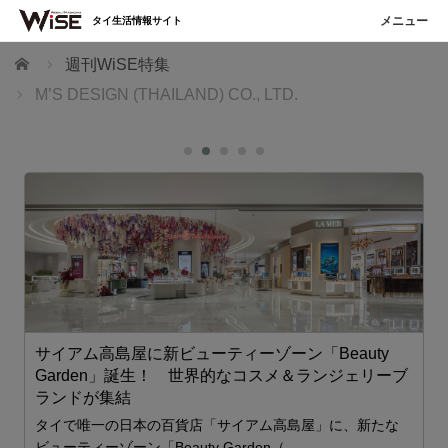
タイ生活情報サイト
ホーム
週刊WiSE特集
M’S DESIGN (THAILAND) CO., LTD.
サイアム高島屋に新ビューティーゾーン「Beauty
Garden」誕生！ 世界的なコスメ＆ランジェリーブ
ランドが集結
T
タイで唯一の日本の百貨店「サイアム高島屋」に、新たな
ビューティーゾーン「Beauty Garden（…