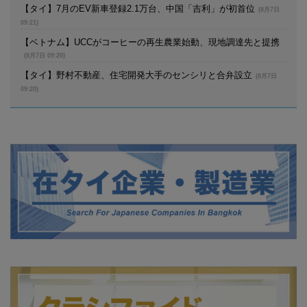
【タイ】7月のEV新車登録2.1万台、中国「吉利」が初首位
(8月7日
09:21)
【ベトナム】UCCがコーヒーの再生農業始動、現地調達先と提携
(8月7日 09:20)
【タイ】野村不動産、住宅開発大手のセンシリと合弁設立
(8月7日
09:20)