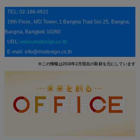
TEL: 02-186-4921
19th Floor., MD Tower, 1 Bangna Trad Soi 25, Bangna,
Bangna, Bangkok 10260
URL:
www.msdesign.co.th
E-mail: info@msdesign.co.th
※この情報は2018年2月現在の取材を元にしています