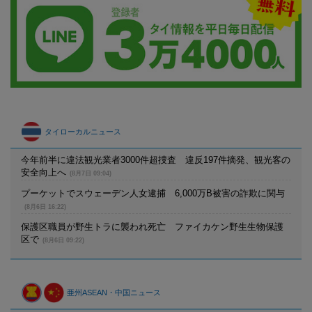
タイローカルニュース
今年前半に違法観光業者3000件超捜査 違反197件摘発、観光客の
安全向上へ
(8月7日 09:04)
プーケットでスウェーデン人女逮捕 6,000万B被害の詐欺に関与
(8月6日 16:22)
保護区職員が野生トラに襲われ死亡 ファイカケン野生生物保護
区で
(8月6日 09:22)
亜州ASEAN・中国ニュース