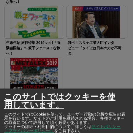
な旅へ！
年末年始 旅行特集 2019 vol.1「近
独占！スリヤ工業大臣インタ
隣諸国編」〜 親子ファーストな旅
ビュー「タイには日本の力が不可
へ！
欠」
このサイトではクッキーを使
ASEAN最大級の金属・工作機械展
示会「METALEX 2019」開催！
用しています。
このサイトではCookieを使って、ユーザー行動の分析や広告の表
示を行います。サイトのご利用を継続される場合、各種クッキー
SNSで毎日ニュースを配信中！
の取得について許可して頂く必要があります。
クッキーの詳細・利用目的について、詳しくは
サイトポリシー
（プライバシーポリシー）
をご覧下さい。