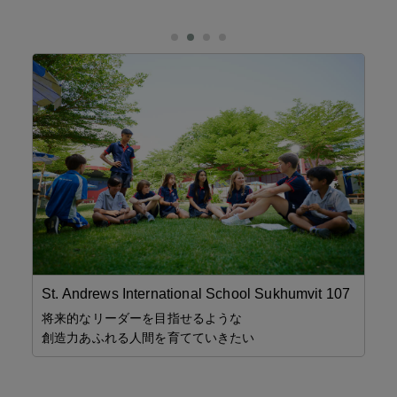
タ
イ
無
株
St. Andrews International School Sukhumvit 107
たス
将来的なリーダーを目指せるような
創造力あふれる人間を育てていきたい