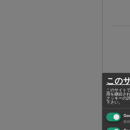
この
このサイトで
用を継続さ
クッキーの
下さい。
Go
取得