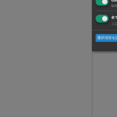
Goo
取得
全
上
選択項目を