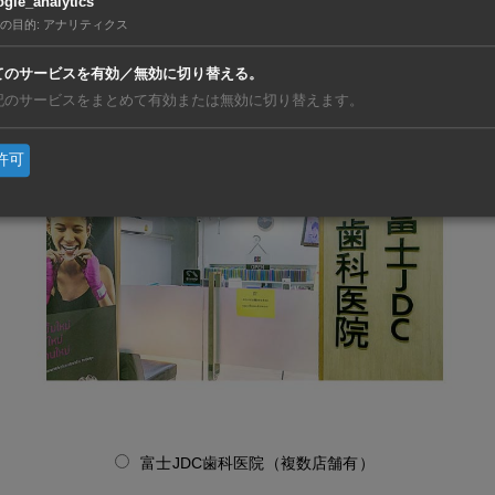
gle_analytics
福森デンタルクリニック（Promsri 1）
の目的
:
アナリティクス
てのサービスを有効／無効に切り替える。
記のサービスをまとめて有効または無効に切り替えます。
許可
富士JDC歯科医院（複数店舗有）