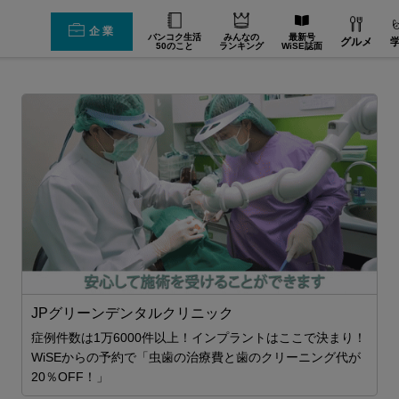
企業
バンコク生活
みんなの
最新号
グルメ
50のこと
ランキング
WiSE誌面
JPグリーンデンタルクリニック
！
症例件数は1万6000件以上！インプラントはここで決まり！
症
が
WiSEからの予約で「虫歯の治療費と歯のクリーニング代が
20％OFF！」
2