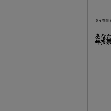
タイ在住
あなた
年投