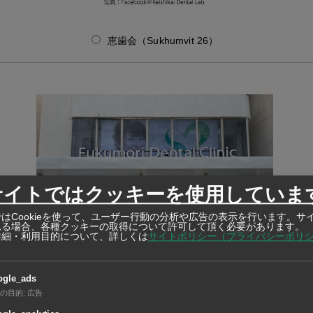
恵歯会（Sukhumvit 26）
サイトではクッキーを使用していま
はCookieを使って、ユーザー行動の分析や広告の表示を行います。サ
れる場合、各種クッキーの取得について許可して頂く必要があります。
詳細・利用目的について、詳しくは
サイトポリシー（プライバシーポリ
ogle_ads
の目的
:
広告