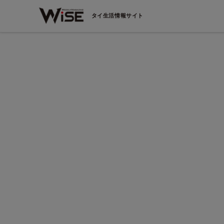
タイ生活情報サイト
JPグリーンデンタルクリニック
で決まり！
症例件数は1万6000件以上！インプラントはここで決まり
ニング代が
WiSEからの予約で「虫歯の治療費と歯のクリーニング代
20％OFF！」