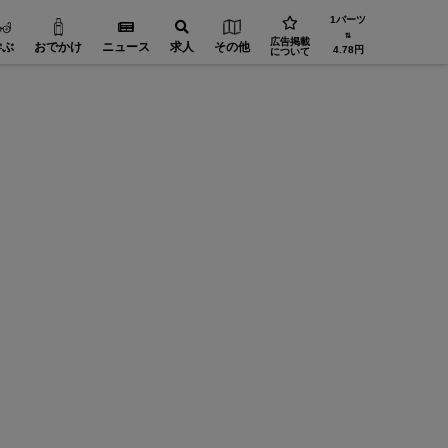
1バーツ
⇅
広告掲載
学ぶ
おでかけ
ニュース
求人
その他
4.78円
について
JPグリーンデンタルクリニック
JPグリ
例件数は1万6000件以上！インプラントはここで決まり！
症例件数
WiSEからの予約で「虫歯の治療費と歯のクリーニング代が
WiSE
0％OFF！」
20％OF