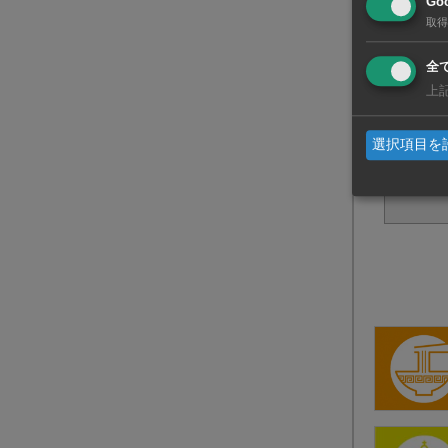
Goo
取得
全
上
選択項目を