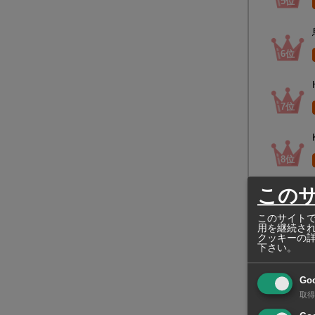
この
このサイトで
用を継続さ
クッキーの
下さい。
Go
取得