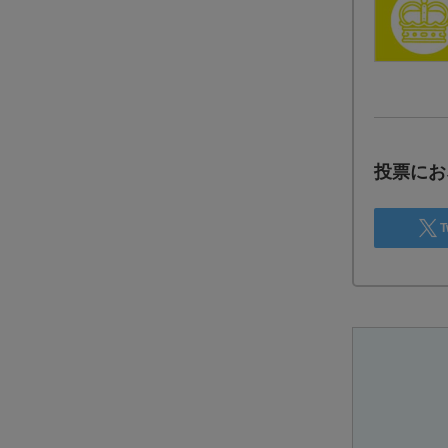
投票にお
T