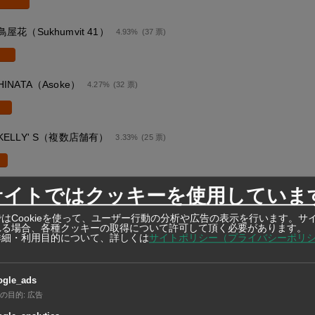
鳥屋花（Sukhumvit 41）
4.93%
(37 票)
HINATA（Asoke）
4.27%
(32 票)
KELLY' S（複数店舗有）
3.33%
(25 票)
なぎ屋（複数店舗有）
サイトではクッキーを使用していま
3.20%
(24 票)
はCookieを使って、ユーザー行動の分析や広告の表示を行います。サ
れる場合、各種クッキーの取得について許可して頂く必要があります。
詳細・利用目的について、詳しくは
サイトポリシー（プライバシーポリ
軍鶏（Thonglor）
2.80%
(21 票)
ogle_ads
一番（複数店舗有）
の目的
:
広告
1.87%
(14 票)