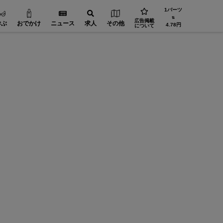
1バーツ
⇅
広告掲載
学ぶ
おでかけ
ニュース
求人
その他
4.78円
について
地鶏料理 けん
炭火焼 
019年から連続ミシュラン掲載店‼プロンポンで際立つ匠の
“焼き“
技と地鶏料理！
旨味を噛