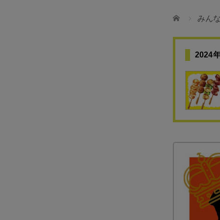
ホーム
みん
202