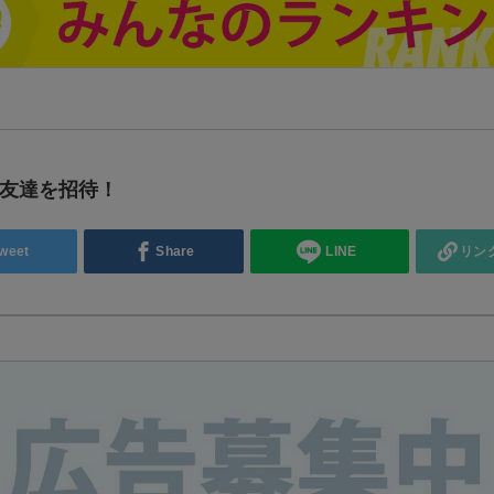
友達を招待！
weet
Share
LINE
リン