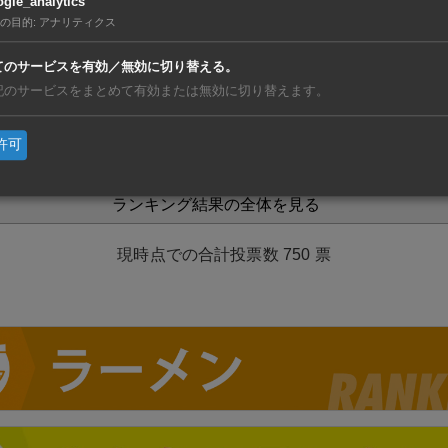
gle_analytics
の目的
:
アナリティクス
伊藤家（Thonglor）
1.33%
(10 票)
てのサービスを有効／無効に切り替える。
記のサービスをまとめて有効または無効に切り替えます。
なぎ虎（Sukhumvit 22）
0.93%
(7 票)
許可
ランキング結果の全体を見る
750
票