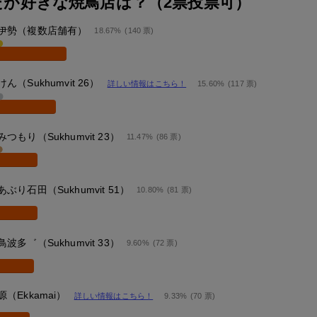
たが好きな焼鳥店は？（2票投票可）
伊勢（複数店舗有）
18.67%
(140 票)
けん（Sukhumvit 26）
詳しい情報はこちら！
15.60%
(117 票)
みつもり（Sukhumvit 23）
11.47%
(86 票)
あぶり石田（Sukhumvit 51）
10.80%
(81 票)
鳥波多゛（Sukhumvit 33）
9.60%
(72 票)
源（Ekkamai）
詳しい情報はこちら！
9.33%
(70 票)