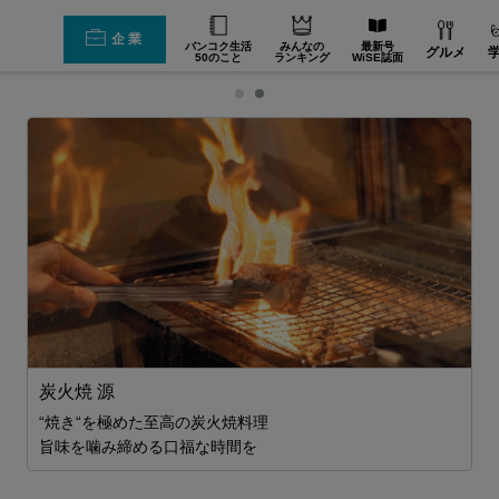
企業
バンコク生活
みんなの
最新号
グルメ
50のこと
ランキング
WiSE誌面
炭火焼 源
の
“焼き“を極めた至高の炭火焼料理
2
旨味を噛み締める口福な時間を