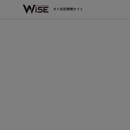
タイ生活情報サイト
地鶏料理 けん
2019年から連続ミシュラン掲載店‼プロンポンで際立つ匠
技と地鶏料理！