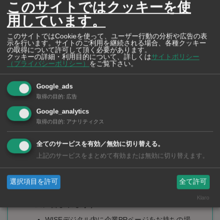
このサイトではクッキーを使
用しています。
このサイトではCookieを使って、ユーザー行動の分析や広告の表
弊社担当者から求人ページについてのヒアリングが
示を行います。サイトのご利用を継続される場合、各種クッキー
の取得について許可して頂く必要があります。
クッキーの詳細・利用目的について、詳しくは
サイトポリシー
あります。
（プライバシーポリシー）
をご覧下さい。
ロゴやページトップの画像、その他掲載されたい画
Google_ads
像があれば、お送り下さい。
取得の目的
:
広告
下記のページ制作についてヒアリングをさせて頂き
Google_analytics
ます。
取得の目的
:
アナリティクス
全てのサービスを有効／無効に切り替える。
「求人詳細」ページ（料金に含まれます）
上記のサービスをまとめて有効または無効に切り替えます。
「社員の声」ページ（料金に含まれます）
選択項目を許可
全て許可
「企業紹介」ページ（企業概要600文字まで料
Klaro
金に含まれます）
WISEデジタル内に企業PRページをお持ちの場