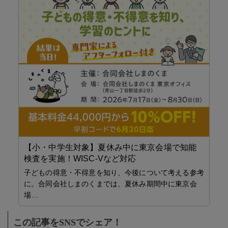
【
児
ラ
サ
リニッ
力
イ
【小・中学生対象】夏休み中に東京会場で知能
・
検査を実施！WISC-Vなど対応
子どもの得意・不得意を知り、今後について考える参考
に。合同会社しまのくまでは、夏休み期間中に東京会
」将
場…
この記事をSNSでシェア！