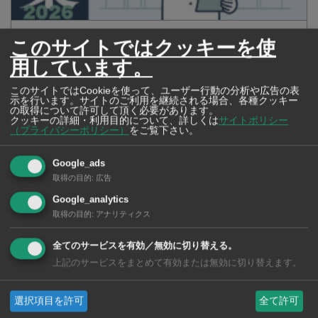
タイの薬いろいろ【タイ・バンコク】 薬局・ドラッグストアで買える
このサイトではクッキーを使
市販薬 2026年最新版！
用しています。
このサイトではCookieを使って、ユーザー行動の分析や広告の表
示を行います。サイトのご利用を継続される場合、各種クッキー
の取得について許可して頂く必要があります。
クッキーの詳細・利用目的について、詳しくは
サイトポリシー
（プライバシーポリシー）
をご覧下さい。
Google_ads
取得の目的
:
広告
Google_analytics
取得の目的
:
アナリティクス
全てのサービスを有効／無効に切り替える。
2026年版 タイの鉄道事情 電車でGO！
上記のサービスをまとめて有効または無効に切り替えます。
選択項目を許可
全て許可