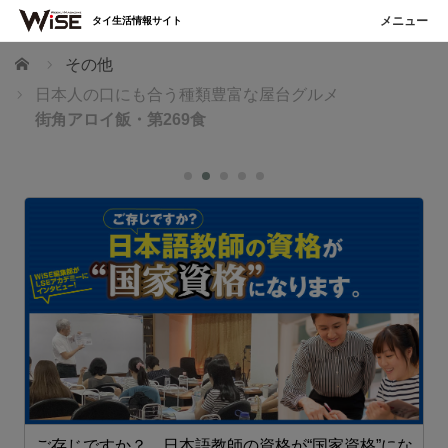
タイ生活情報サイト
ホーム
その他
日本人の口にも合う種類豊富な屋台グルメ
街角アロイ飯・第269食
ご存じですか？ 日本語教師の資格が“国家資格”にな