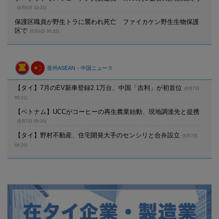
(8月6日 16:22)
保護区職員が野生トラに襲われ死亡 ファイカケン野生生物保護
区で
(8月6日 09:22)
亜州ASEAN・中国ニュース
【タイ】7月のEV新車登録2.1万台、中国「吉利」が初首位
(8月7日
09:21)
【ベトナム】UCCがコーヒーの再生農業始動、現地調達先と提携
(8月7日 09:20)
【タイ】野村不動産、住宅開発大手のセンシリと合弁設立
(8月7日
09:20)