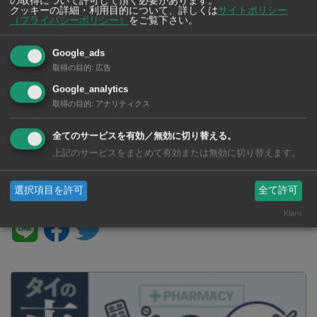
の取得について許可して頂く必要があります。
ルーイ県の奇祭「ピーターコーン
パッチャラキッティヤパー王女殿
クッキーの詳細・利用目的について、詳しくは
サイトポリシー
祭り」 アヌティン首相も仮面を
下逝去 悲しみに包まれる中、ご
（プライバシーポリシー）
をご覧下さい。
被りパレードに参加
遺体が王宮へ移送
Google_ads
取得の目的
:
広告
Google_analytics
取得の目的
:
アナリティクス
アヌティン首相がベトナム訪問
全てのサービスを有効／無効に切り替える。
経済や安全保障の協力関係を強化
上記のサービスをまとめて有効または無効に切り替えます。
選択項目を許可
全て許可
SNSで毎日ニュースを配信中！
Klaro