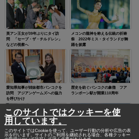
英アン王女が39年ぶりにタイ訪
メコンの龍神を称える伝統の祈祷
問 「セーブ・ザ・チルドレン」
祭 2022年ミス・タイランドが舞
などの視察へ
踊を披露
愛知県知事が姉妹都市バンコクを
歴史を紡ぐバンコクの象徴 フア
訪問 アジアンゲームズへの協力
ランポーン駅が開業110周年
を呼びかけ
このサイトではクッキーを使
用しています。
このサイトではCookieを使って、ユーザー行動の分析や広告の表
示を行います。サイトのご利用を継続される場合、各種クッキー