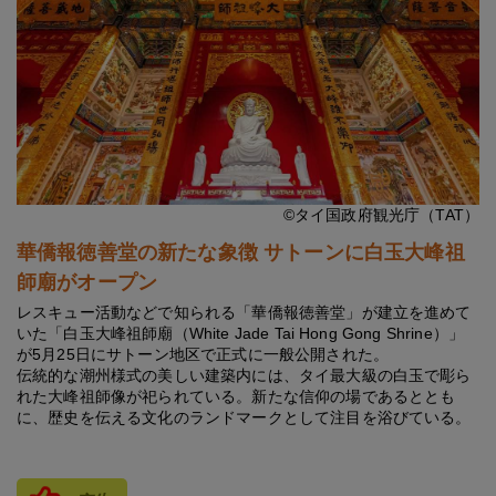
©タイ国政府観光庁（TAT）
華僑報徳善堂の新たな象徴 サトーンに白玉大峰祖
師廟がオープン
レスキュー活動などで知られる「華僑報徳善堂」が建立を進めて
いた「白玉大峰祖師廟（White Jade Tai Hong Gong Shrine）」
が5月25日にサトーン地区で正式に一般公開された。
伝統的な潮州様式の美しい建築内には、タイ最大級の白玉で彫ら
れた大峰祖師像が祀られている。新たな信仰の場であるととも
に、歴史を伝える文化のランドマークとして注目を浴びている。