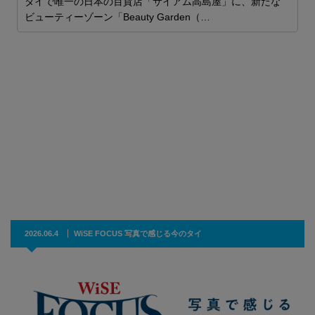
タイで唯一の日本の百貨店「サイアム高島屋」に、新たな
ビューティーゾーン「Beauty Garden（…
ー
ー
化
2026.06.4
WiSE FOCUS 写真で感じる今のタイ