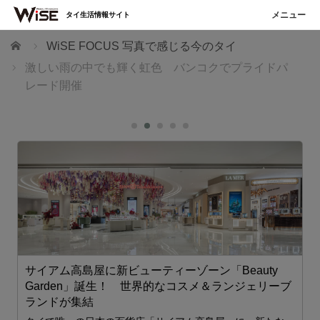
タイ生活情報サイト
ホーム
WiSE FOCUS 写真で感じる今のタイ
激しい雨の中でも輝く虹色 バンコクでプライドパ
レード開催
サイアム高島屋に新ビューティーゾーン「Beauty
Garden」誕生！ 世界的なコスメ＆ランジェリーブ
ランドが集結