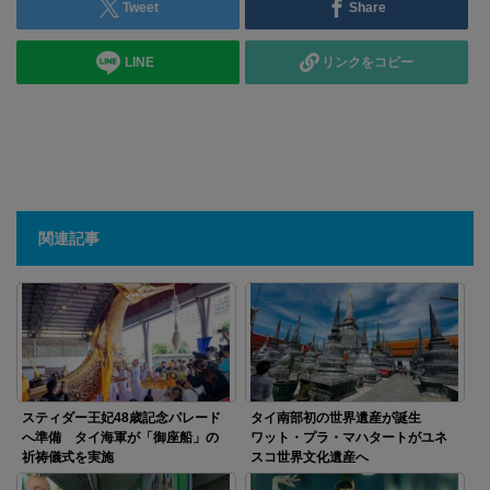
Tweet
Share
LINE
リンクをコピー
関連記事
スティダー王妃48歳記念パレード
タイ南部初の世界遺産が誕生
へ準備 タイ海軍が「御座船」の
ワット・プラ・マハタートがユネ
祈祷儀式を実施
スコ世界文化遺産へ