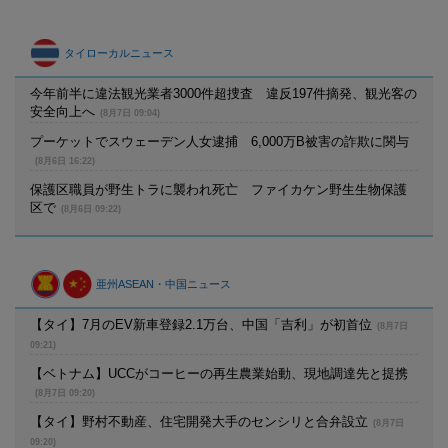
タイローカルニュース
今年前半に違法観光業者3000件超捜査 違反197件摘発、観光客の
安全向上へ
(8月7日 09:04)
プーケットでスウェーデン人女逮捕 6,000万B被害の詐欺に関与
(8月6日 16:22)
保護区職員が野生トラに襲われ死亡 ファイカケン野生生物保護
区で
(8月6日 09:22)
亜州ASEAN・中国ニュース
【タイ】7月のEV新車登録2.1万台、中国「吉利」が初首位
(8月7日
09:21)
【ベトナム】UCCがコーヒーの再生農業始動、現地調達先と提携
(8月7日 09:20)
【タイ】野村不動産、住宅開発大手のセンシリと合弁設立
(8月7日
09:20)