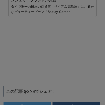
ンジェリーブランドが集結
タイで唯一の日本の百貨店「サイアム高島屋」に、新た
なビューティーゾーン「Beauty Garden（…
セミ
タ
施工
「
し
タ
滅
シ
この記事をSNSでシェア！