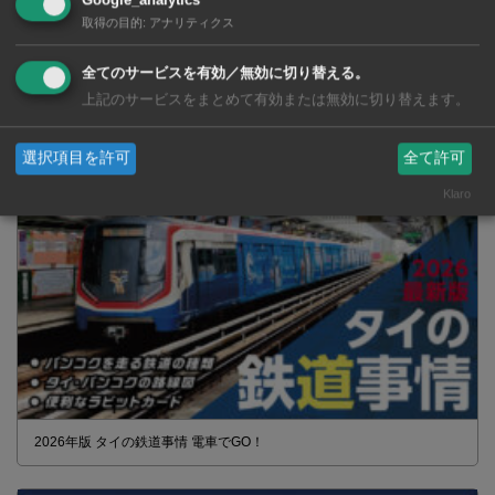
Google_analytics
取得の目的
:
アナリティクス
全てのサービスを有効／無効に切り替える。
タイの薬いろいろ【タイ・バンコク】 薬局・ドラッグストアで買える
上記のサービスをまとめて有効または無効に切り替えます。
市販薬 2026年最新版！
選択項目を許可
全て許可
Klaro
2026年版 タイの鉄道事情 電車でGO！