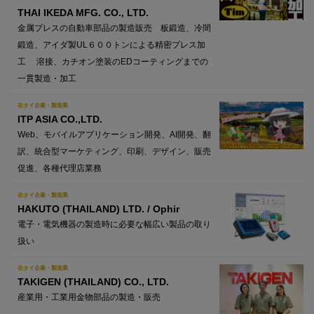
THAI IKEDA MFG. CO., LTD.
金属プレスの自動車部品の製造販売 板鍛造、冷間
鍛造、アイダ製UL６００トンによる精密プレス加
工 溶接、カチオン塗装のEDコーティングまでの
一貫製造・加工
在タイ企業・製造業
ITP ASIA CO.,LTD.
Web、モバイルアプリケーション開発、AI開発、翻
訳、統合型マーケティング、印刷、デザイン、販売
促進、各種代理店業務
在タイ企業・製造業
HAKUTO (THAILAND) LTD. / Ophir
電子・電気機器の製造時に必要な幅広い製品の取り
扱い
在タイ企業・製造業
TAKIGEN (THAILAND) CO., LTD.
産業用・工業用金物部品の製造・販売