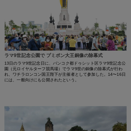
ラマ9世記念公園で プミポン大王銅像の除幕式
13日のラマ9世記念日に、バンコク都ドゥシット区ラマ9世記念公
園（元ロイヤルターフ競馬場）でラマ9世の銅像の除幕式が行わ
れ、ワチラロンコン国王陛下が主催者として参加した。14〜16日
には、一般向けにも公開されたという。