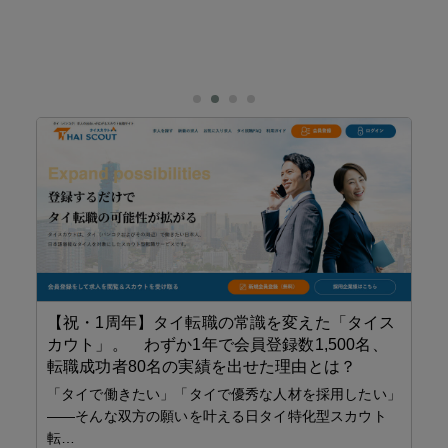
【祝・1周年】タイ転職の常識を変えた「タイス
リ
カウト」。 わずか1年で会員登録数1,500名、
職
転職成功者80名の実績を出せた理由とは？
と
ピン
「タイで働きたい」「タイで優秀な人材を採用したい」
2
——そんな双方の願いを叶える日タイ特化型スカウト
ス
転…