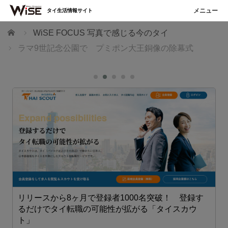
タイ生活情報サイト
ホーム
WiSE FOCUS 写真で感じる今のタイ
ラマ9世記念公園で プミポン大王銅像の除幕式
リリースから8ヶ月で登録者1000名突破！ 登録す
業
るだけでタイ転職の可能性が拡がる「タイスカウ
ト」