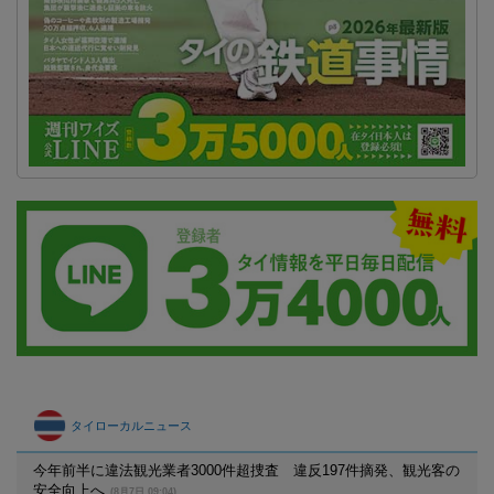
タイローカルニュース
今年前半に違法観光業者3000件超捜査 違反197件摘発、観光客の
安全向上へ
(8月7日 09:04)