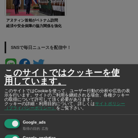
アヌティン首相がベトナム訪問
経済や安全保障の協力関係を強化
SNSで毎日ニュースを配信中！
このサイトではクッキーを使
用しています。
このサイトではCookieを使って、ユーザー行動の分析や広告の表
示を行います。サイトのご利用を継続される場合、各種クッキー
の取得について許可して頂く必要があります。
クッキーの詳細・利用目的について、詳しくは
サイトポリシー
（プライバシーポリシー）
をご覧下さい。
Google_ads
取得の目的
:
広告