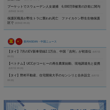
プーケットでスウェーデン人女逮捕 6,000万B被害の詐欺に関与
(8月6日 16:22)
保護区職員が野生トラに襲われ死亡 ファイカケン野生生物保護
区で
(8月6日 09:22)
亜州ASEAN・中国ニュース
【タイ】7月のEV新車登録2.1万台、中国「吉利」が初首位
(8月7日
09:21)
【ベトナム】UCCがコーヒーの再生農業始動、現地調達先と提携
(8月7日 09:20)
【タイ】野村不動産、住宅開発大手のセンシリと合弁設立
(8月7日
09:20)