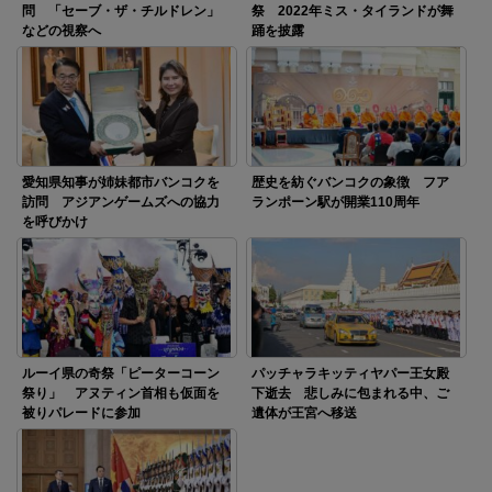
問 「セーブ・ザ・チルドレン」
祭 2022年ミス・タイランドが舞
などの視察へ
踊を披露
愛知県知事が姉妹都市バンコクを
歴史を紡ぐバンコクの象徴 フア
訪問 アジアンゲームズへの協力
ランポーン駅が開業110周年
を呼びかけ
ルーイ県の奇祭「ピーターコーン
パッチャラキッティヤパー王女殿
祭り」 アヌティン首相も仮面を
下逝去 悲しみに包まれる中、ご
被りパレードに参加
遺体が王宮へ移送