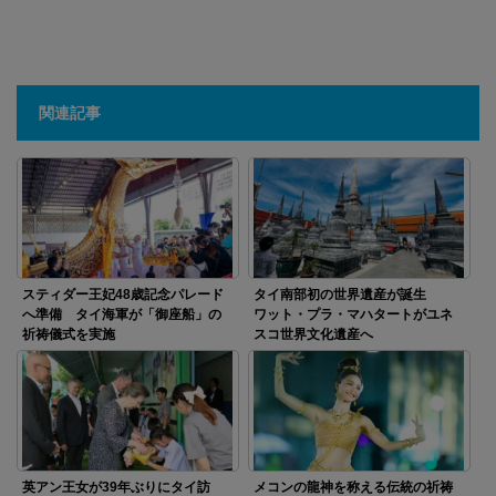
関連記事
スティダー王妃48歳記念パレード
タイ南部初の世界遺産が誕生
へ準備 タイ海軍が「御座船」の
ワット・プラ・マハタートがユネ
祈祷儀式を実施
スコ世界文化遺産へ
英アン王女が39年ぶりにタイ訪
メコンの龍神を称える伝統の祈祷