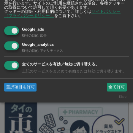
へ！
欠」
示を行います。サイトのご利用を継続される場合、各種クッキー
の取得について許可して頂く必要があります。
クッキーの詳細・利用目的について、詳しくは
サイトポリシー
（プライバシーポリシー）
をご覧下さい。
Google_ads
取得の目的
:
広告
ASEAN最大級の金属・工作機械展
Google_analytics
示会「METALEX 2019」開催！
取得の目的
:
アナリティクス
全てのサービスを有効／無効に切り替える。
SNSで毎日ニュースを配信中！
上記のサービスをまとめて有効または無効に切り替えます。
選択項目を許可
全て許可
Klaro