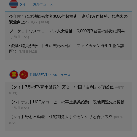
タイローカルニュース
今年前半に違法観光業者3000件超捜査 違反197件摘発、観光客の
安全向上へ
(8月7日 09:04)
プーケットでスウェーデン人女逮捕 6,000万B被害の詐欺に関与
(8月6日 16:22)
保護区職員が野生トラに襲われ死亡 ファイカケン野生生物保護
区で
(8月6日 09:22)
亜州ASEAN・中国ニュース
【タイ】7月のEV新車登録2.1万台、中国「吉利」が初首位
(8月7日
09:21)
【ベトナム】UCCがコーヒーの再生農業始動、現地調達先と提携
(8月7日 09:20)
【タイ】野村不動産、住宅開発大手のセンシリと合弁設立
(8月7日
09:20)