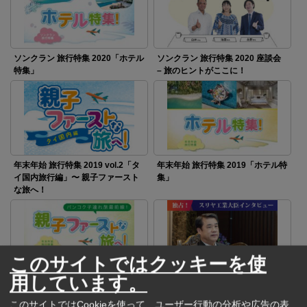
ソンクラン 旅行特集 2020「ホテル
ソンクラン 旅行特集 2020 座談会
特集」
– 旅のヒントがここに！
年末年始 旅行特集 2019 vol.2「タ
年末年始 旅行特集 2019「ホテル特
イ国内旅行編」〜 親子ファースト
集」
な旅へ！
このサイトではクッキーを使
用しています。
年末年始 旅行特集 2019 vol.1「近
独占！スリヤ工業大臣インタ
隣諸国編」〜 親子ファーストな旅
ビュー「タイには日本の力が不可
このサイトではCookieを使って、ユーザー行動の分析や広告の表