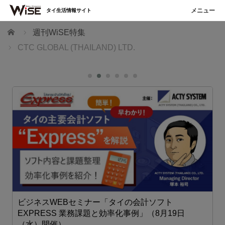
タイ生活情報サイト
ホーム
週刊WiSE特集
CTC GLOBAL (THAILAND) LTD.
ビジネスWEBセミナー「タイの会計ソフト
EXPRESS 業務課題と効率化事例」（8月19日
（水）開催）