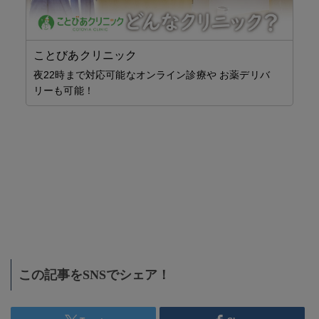
ことびあクリニック
夜22時まで対応可能なオンライン診療や お薬デリバ
St.
リーも可能！
将
創
セミ
施工
この記事をSNSでシェア！