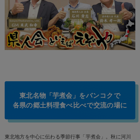
東北名物「芋煮会」をバンコクで
各県の郷土料理食べ比べで交流の場に
東北地方を中心に伝わる季節行事「芋煮会」。秋に河川
敷に集まり、大鍋を囲み地域との交流を図る伝統行事