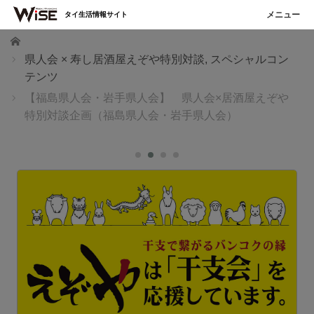
タイ生活情報サイト
ホーム
県人会 × 寿し居酒屋えぞや特別対談
,
スペシャルコン
テンツ
【福島県人会・岩手県人会】 県人会×居酒屋えぞや
特別対談企画（福島県人会・岩手県人会）