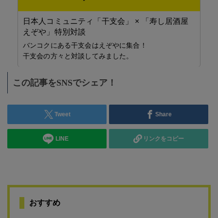
屋
【
屋
北
（T
日本人コミュニティ 県人会
＜県人会情報は掲載無料！＞ バンコクには数多くの日
本人コミュニティが存在しています。飲み会やスポーツ
などを通して交流を深め、バンコクライフを充実したも
のにしませんか？
この記事をSNSでシェア！
Tweet
Share
LINE
リンクをコピー