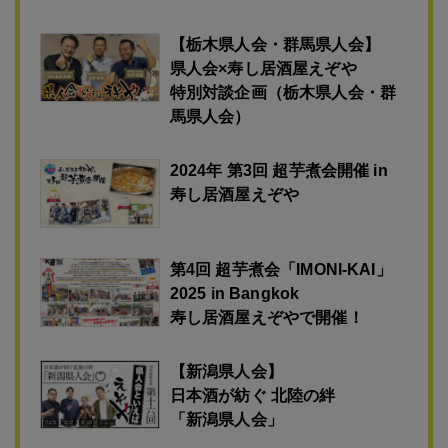
人会」
【福岡県人会】
会員数は約700人 タイ最大規模
の県人会「福岡県人会」
【栃木県人会・群馬県人会】
県人会×寿し居酒屋えぞや
特別対談企画（栃木県人会・群
馬県人会）
2024年 第3回 超芋煮会開催 in
寿し居酒屋えぞや
第4回 超芋煮会「IMONI-KAI」
2025 in Bangkok
寿し居酒屋えぞやで開催！