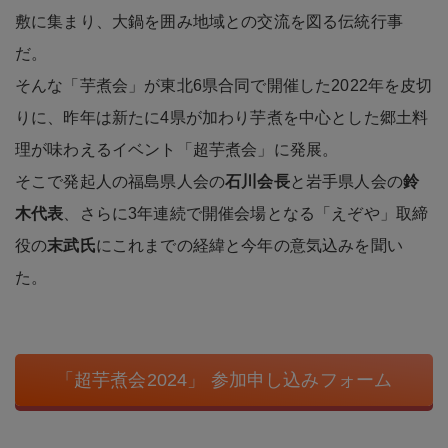
だ。
そんな「芋煮会」が東北6県合同で開催した2022年を皮切
りに、昨年は新たに4県が加わり芋煮を中心とした郷土料
理が味わえるイベント「超芋煮会」に発展。
そこで発起人の福島県人会の
石川会長
と岩手県人会の
鈴
木代表
、さらに3年連続で開催会場となる「えぞや」取締
役の
末武氏
にこれまでの経緯と今年の意気込みを聞い
た。
「超芋煮会2024」 参加申し込みフォーム