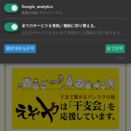
Google_analytics
取得の目的
:
アナリティクス
全てのサービスを有効／無効に切り替える。
上記のサービスをまとめて有効または無効に切り替えます。
県人会 × 寿し居酒屋えぞや特別対談
バンコクにある県人会はえぞやで宴会！
選択項目を許可
全て許可
各県人会の方々と対談してみました。
Klaro
日本人コミュニティ「干支会」 × 「寿し居酒屋えぞや」特別対談