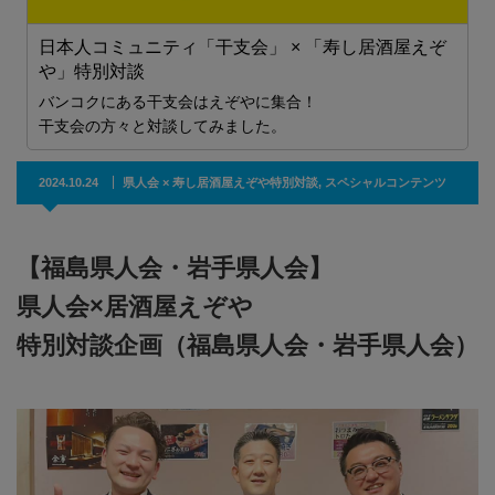
ぞ
県人会 × 寿し居酒屋えぞや特別対談
バンコクにある県人会はえぞやで宴会！
北
各県人会の方々と対談してみました。
（
2024.10.24
県人会 × 寿し居酒屋えぞや特別対談
,
スペシャルコンテンツ
【福島県人会・岩手県人会】
県人会×居酒屋えぞや
特別対談企画（福島県人会・岩手県人会）