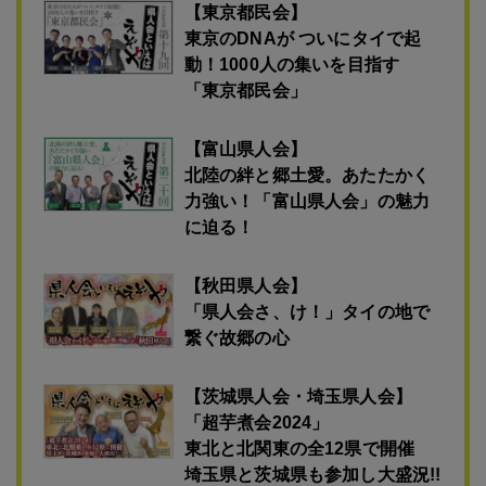
【鹿児島県人会】
タイの県人会で最古と言われる
「鹿児島県人会」
【東京都民会】
東京のDNAが ついにタイで起
動！1000人の集いを目指す
「東京都民会」
【富山県人会】
北陸の絆と郷土愛。あたたかく
力強い！「富山県人会」の魅力
に迫る！
【秋田県人会】
「県人会さ、け！」タイの地で
繋ぐ故郷の心