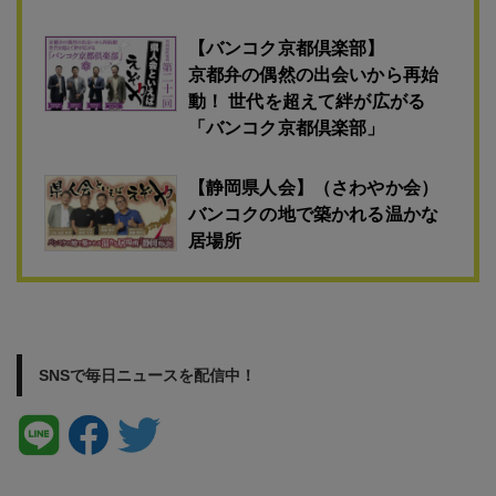
【茨城県人会・埼玉県人会】
「超芋煮会2024」
東北と北関東の全12県で開催
埼玉県と茨城県も参加し大盛況!!
【バンコク京都倶楽部】
京都弁の偶然の出会いから再始
動！ 世代を超えて絆が広がる
「バンコク京都倶楽部」
【静岡県人会】（さわやか会）
バンコクの地で築かれる温かな
居場所