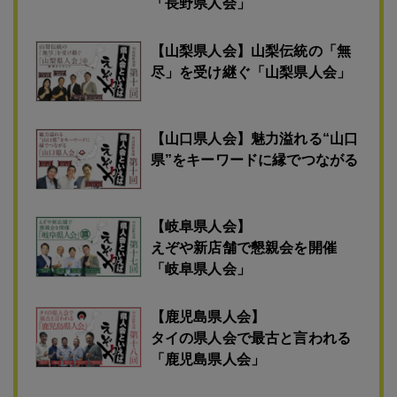
「じょっぱり会」
【長野県人会】
世代を超えてゴルフでつながる
50年の絆を紡ぐ
「長野県人会」
【山梨県人会】山梨伝統の「無
尽」を受け継ぐ「山梨県人会」
【山口県人会】魅力溢れる“山口
県”をキーワードに縁でつながる
【岐阜県人会】
えぞや新店舗で懇親会を開催
「岐阜県人会」