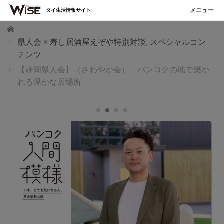
タイ生活情報サイト
ホーム
県人会 × 寿し居酒屋えぞや特別対談
,
スペシャルコン
テンツ
【静岡県人会】（さわやか会） バンコクの地で築か
れる温かな居場所