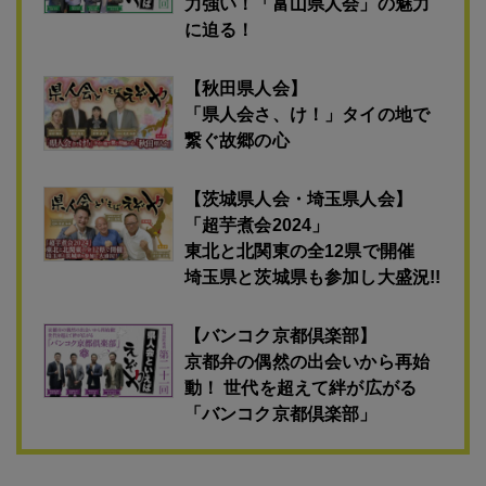
力強い！「富山県人会」の魅力
に迫る！
【秋田県人会】
「県人会さ、け！」タイの地で
繋ぐ故郷の心
【茨城県人会・埼玉県人会】
「超芋煮会2024」
東北と北関東の全12県で開催
埼玉県と茨城県も参加し大盛況!!
【バンコク京都倶楽部】
京都弁の偶然の出会いから再始
動！ 世代を超えて絆が広がる
「バンコク京都倶楽部」