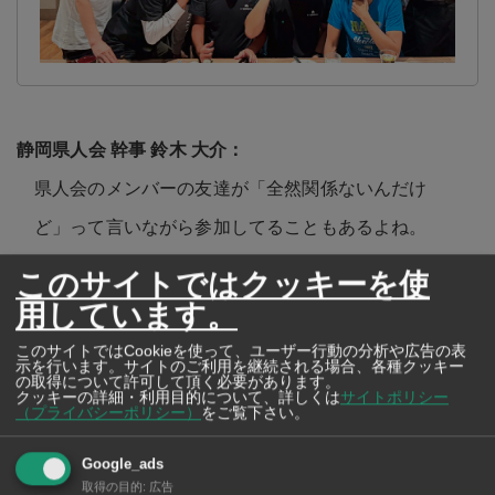
県人会のメンバーの友達が「全然関係ないんだけ
ど」って言いながら参加してることもあるよね。
このサイトではクッキーを使
用しています。
静岡に何か縁があるんですか？って聞いたら「新幹線
このサイトではCookieを使って、ユーザー行動の分析や広告の表
示を行います。サイトのご利用を継続される場合、各種クッキー
で通過したことがあります」ってね（笑）。紹介なら
の取得について許可して頂く必要があります。
クッキーの詳細・利用目的について、詳しくは
サイトポリシー
（プライバシーポリシー）
をご覧下さい。
静岡に関係がなくても大丈夫ですよ。
Google_ads
取得の目的
:
広告