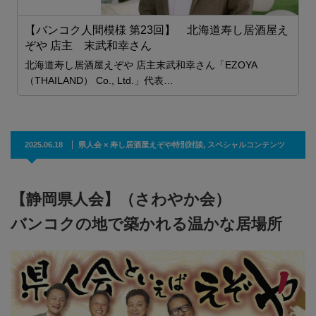
ぞ
【バンコク人間模様 第23回】 北海道寿し居酒屋え
ぞや 店主 末武和幸さん
北海道寿し居酒屋えぞや 店主末武和幸さん「EZOYA
（THAILAND） Co., Ltd.」代表…
2025.06.18
県人会 × 寿し居酒屋えぞや特別対談
,
スペシャルコンテンツ
【静岡県人会】（さわやか会）
バンコクの地で築かれる温かな居場所