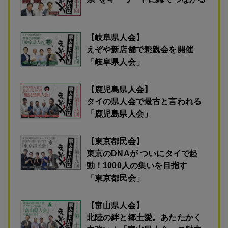
【岐阜県人会】
えぞや新店舗で懇親会を開催
「岐阜県人会」
【鹿児島県人会】
タイの県人会で最古と言われる
「鹿児島県人会」
【東京都民会】
東京のDNAが ついにタイで起
動！1000人の集いを目指す
「東京都民会」
【富山県人会】
北陸の絆と郷土愛。あたたかく