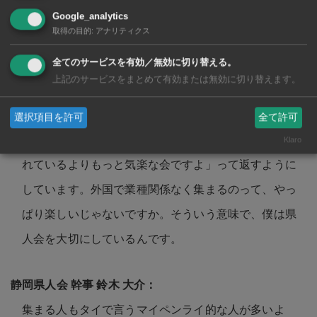
Google_analytics
会長がこういうスタンスでいてくれるから面白いんで
取得の目的
:
アナリティクス
すよ。
全てのサービスを有効／無効に切り替える。
上記のサービスをまとめて有効または無効に切り替えます。
たまにバンコクに越してきたばかりの方から、お問い
選択項目を許可
全て許可
合わせをいただくことがあるんですけど、「ご想像さ
Klaro
れているよりもっと気楽な会ですよ」って返すように
しています。外国で業種関係なく集まるのって、やっ
ぱり楽しいじゃないですか。そういう意味で、僕は県
人会を大切にしているんです。
集まる人もタイで言うマイペンライ的な人が多いよ