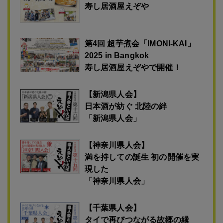
寿し居酒屋えぞや
第4回 超芋煮会「IMONI-KAI」
2025 in Bangkok
寿し居酒屋えぞやで開催！
【新潟県人会】
日本酒が紡ぐ 北陸の絆
「新潟県人会」
【神奈川県人会】
満を持しての誕生 初の開催を実
現した
「神奈川県人会」
【千葉県人会】
タイで再びつながる故郷の縁