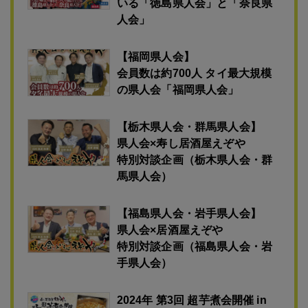
いる「徳島県人会」と「奈良県
人会」
【福岡県人会】
会員数は約700人 タイ最大規模
の県人会「福岡県人会」
【栃木県人会・群馬県人会】
県人会×寿し居酒屋えぞや
特別対談企画（栃木県人会・群
馬県人会）
【福島県人会・岩手県人会】
県人会×居酒屋えぞや
特別対談企画（福島県人会・岩
手県人会）
2024年 第3回 超芋煮会開催 in