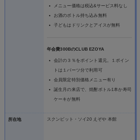
メニュー価格は税込&サービス料なし
お酒のボトル持ち込み無料
子どもはドリンクとアイスが無料
年会費300BのCLUB EZOYA
会計の３％をポイント還元。１ポイン
トは１バーツ分で利用可
会員限定特別価格メニュー有り
誕生月の来店で、焼酎ボトル1本か寿司
ケーキが無料
スクンビット・ソイ20 えぞや 本館
所在地