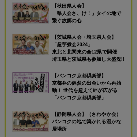
【秋田県人会】
「県人会さ、け！」タイの地で
繋ぐ故郷の心
【茨城県人会・埼玉県人会】
「超芋煮会2024」
東北と北関東の全12県で開催
埼玉県と茨城県も参加し大盛況!!
【バンコク京都倶楽部】
京都弁の偶然の出会いから再始
動！ 世代を超えて絆が広がる
「バンコク京都倶楽部」
【静岡県人会】（さわやか会）
バンコクの地で築かれる温かな
居場所