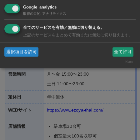
Google_analytics
取得の目的
:
アナリティクス
詳細情報
全てのサービスを有効／無効に切り替える。
名前
北海道 寿し居酒屋 えぞや
上記のサービスをまとめて有効または無効に切り替えます。
Hokkaido Sushi Izakaya Ezoya
選択項目を許可
全て許可
電話番号
02-258-6638
～9
Klaro
営業時間
月〜金 15:00〜23:00
土日 11:00〜23:00
定休日
年中無休
WEBサイト
https://www.ezoya-thai.com/
店舗情報
駐車場30台可
個室最大100名収容可