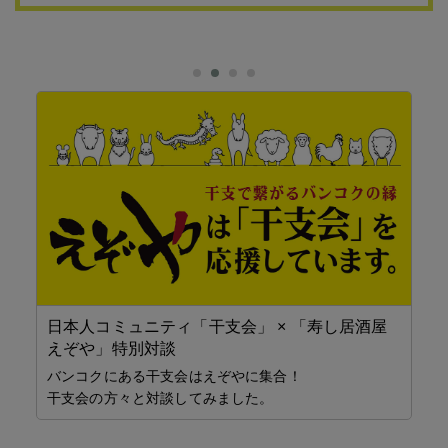
居酒
日本人コミュニティ「干支会」 × 「寿し居酒屋
県
えぞや」特別対談
バ
A
バンコクにある干支会はえぞやに集合！
各
干支会の方々と対談してみました。