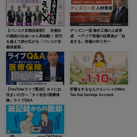
【バンコク京都倶楽部】 京都弁
ディズニー流 海外工場の人材育
の偶然の出会いから再始動！ 世代
成 〜アジア現場の従業員が「自
を超えて絆が広がる「バンコク京
走する」現場の作り方〜
都倶楽部…
【YouTubeライブ配信】タイにお
貯蓄をするならクルンシィのMee
住まいの方へ「タイ在住×医療保
Tae Dai Savings Account
険」ライブQ&A