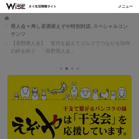
タイ生活情報サイト
ホーム
県人会 × 寿し居酒屋えぞや特別対談
,
スペシャルコン
テンツ
【長野県人会】 世代を超えてゴルフでつながる50年
の絆を紡ぐ 「長野県人会」