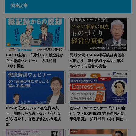
関連記事
DAIKO主催 「現場DX！紙記録か
元 味の素 ASEAN事業統括責任者
らの脱却セミナー」 8月26日
が明かす 海外拠点を成功に導く
（水）開催
ものづくり経営の真髄
NISAが使えないタイ在住日本人
ビジネスWEBセミナー「タイの会
へ。帰国したら選べない「守りな
計ソフトEXPRESS 業務課題と効
がら増やす」香港保険という選択
率化事例」（8月19日（水）開催…
肢