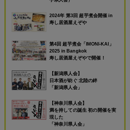
2024年 第3回 超芋煮会開催 in
寿し居酒屋えぞや
第4回 超芋煮会「IMONI-KAI」
2025 in Bangkok
寿し居酒屋えぞやで開催！
【新潟県人会】
日本酒が紡ぐ 北陸の絆
「新潟県人会」
【神奈川県人会】
満を持しての誕生 初の開催を実
現した
「神奈川県人会」