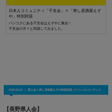
日本人コミュニティ「干支会」 × 「寿し居酒屋えぞ
や」特別対談
バンコクにある干支会はえぞやに集合！
干支会の方々と対談してみました。
人
通
ん
2025.09.18
県人会 × 寿し居酒屋えぞや特別対談
,
スペシャルコンテンツ
【長野県人会】