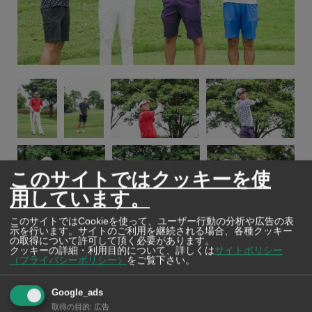
このサイトではクッキーを使
用しています。
このサイトではCookieを使って、ユーザー行動の分析や広告の表
示を行います。サイトのご利用を継続される場合、各種クッキー
の取得について許可して頂く必要があります。
クッキーの詳細・利用目的について、詳しくは
サイトポリシー
（プライバシーポリシー）
をご覧下さい。
4-1
Google_ads
取得の目的
:
広告