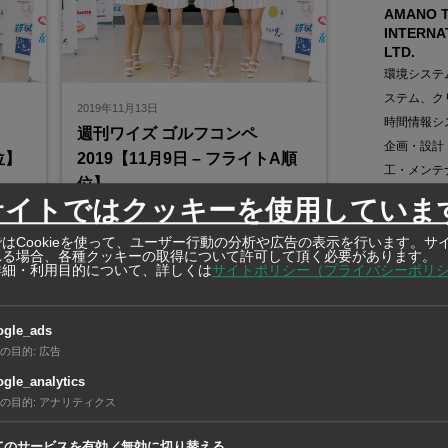
AMANO T
INTERNA
LTD.
環境システ
ステム、ク
2019年11月13日
時間情報シ
週刊ワイズ ゴルフコンペ
企画・設計
位】
2019【11月9日 – フライトA順
工・メンテ
位】
発表
サイトではクッキーを使用していま
在タイ企業・製造
ーにお
2019年週刊ワイズゴルフコンペ結果発表
HAKUTO 
、フラ
ページです。当日は大勢のゴルファーにお
はCookieを使って、ユーザー行動の分析や広告の表示を行います。サ
LTD. / U
ご参加
れる場合、各種クッキーの取得について許可して頂く必要があります。
楽しみたいだけました。グロス順位、フラ
詳細・利用目的について、詳しくは
サイトポリシー（プライバシーポリ
ー各社
イトA・Bの各順位をご覧頂けます。ご参加
いただいた皆様、ならびにスポンサー各社
様に厚くお礼申し上げます。
ogle_ads
在タイ企業・製造
WiSEゴルフコンペ
の目的
:
広告
WASTE 
SIAM CO.
gle_analytics
の目的
:
アナリティクス
資源リサイ
処理事業、
てのサービスを有効／無効に切り替える。