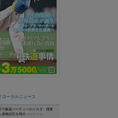
イローカルニュース
川で麻薬パーティーのイカダ 捜査
から薬物反応を検出
(8月5日 12:12)