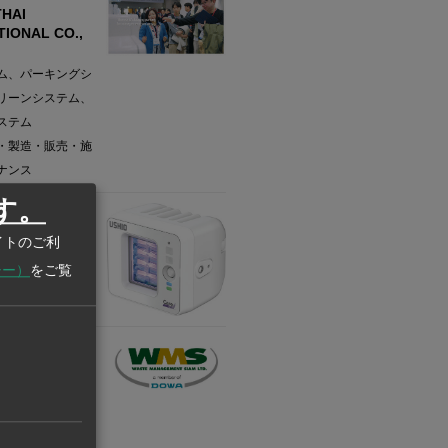
HAI
TIONAL CO.,
ム、パーキングシ
リーンシステム、
ステム
・製造・販売・施
ナンス
す。
業
(THAILAND)
イトのご利
SHIO
シー）
をご覧
業
MANAGEMENT
, LTD.
クル事業、廃棄物
土壌浄化事業、環