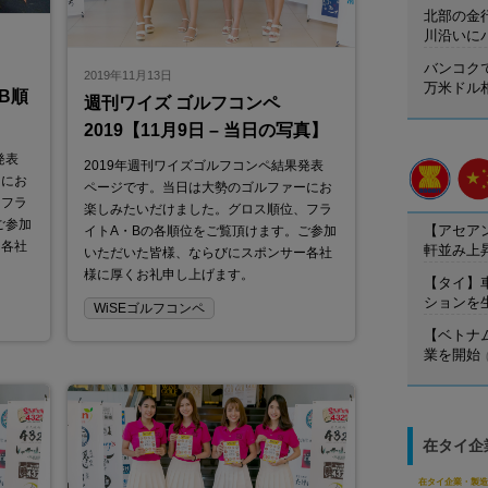
北部の金
川沿いに
バンコク
2019年11月13日
万米ドル
トB順
週刊ワイズ ゴルフコンペ
2019【11月9日 – 当日の写真】
発表
2019年週刊ワイズゴルフコンペ結果発表
ーにお
ページです。当日は大勢のゴルファーにお
、フラ
楽しみたいだけました。グロス順位、フラ
ご参加
【アセア
イトA・Bの各順位をご覧頂けます。ご参加
ー各社
軒並み上
いただいた皆様、ならびにスポンサー各社
様に厚くお礼申し上げます。
【タイ】
ションを
WiSEゴルフコンペ
【ベトナ
業を開始
在タイ企
在タイ企業・製造