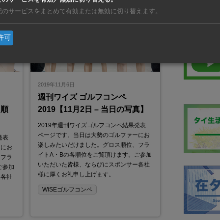
境コンサル
記のサービスをまとめて有効または無効に切り替えます。
許可
2019年11月6日
週刊ワイズ ゴルフコンペ
B順
2019【11月2日 – 当日の写真】
2019年週刊ワイズゴルフコンペ結果発表
ページです。当日は大勢のゴルファーにお
発表
楽しみたいだけました。グロス順位、フラ
ーにお
イトA・Bの各順位をご覧頂けます。ご参加
、フラ
いただいた皆様、ならびにスポンサー各社
ご参加
様に厚くお礼申し上げます。
ー各社
WiSEゴルフコンペ