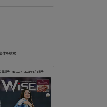
元 味の素 ASEAN事業統括
かす 海外拠点を成功に導く
り経営の真髄
2026年08月26日（水）【タイ時間】13:00-14
本時間】15:00-16:0…
全体を検索
新号 - No.1037 - 2026年8月5日号