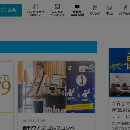
企業
バンコク生活
みんなの
最新号
グルメ
学ぶ
おでか
50のこと
ランキング
WiSE誌面
ご存じ
が“国家
デミー
2019年11月19日
Q日本語教
週刊ワイズ ゴルフコンペ
必要があり