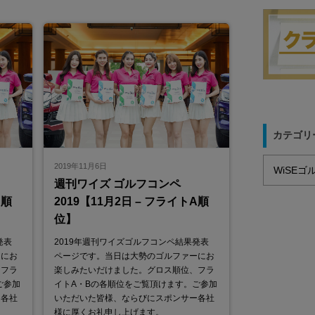
カテゴリ
2019年11月6日
週刊ワイズ ゴルフコンペ
B順
2019【11月2日 – フライトA順
位】
発表
2019年週刊ワイズゴルフコンペ結果発表
ーにお
ページです。当日は大勢のゴルファーにお
、フラ
楽しみたいだけました。グロス順位、フラ
ご参加
イトA・Bの各順位をご覧頂けます。ご参加
ー各社
いただいた皆様、ならびにスポンサー各社
様に厚くお礼申し上げます。