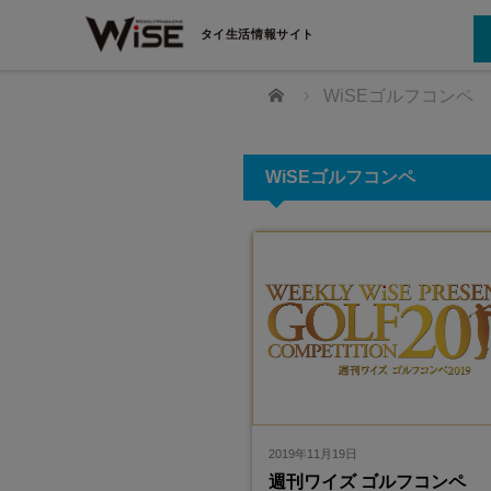
タイ生活情報サイト
ホーム
WiSEゴルフコンペ
WiSEゴルフコンペ
すか？ 日本語教師の資格
資格”になります。 LSEアカ
インタビュー！
2019年11月19日
の国家資格を得るためには試験を受験する
週刊ワイズ ゴルフコンペ
すか？はい。国家資格「登録日本語教員」