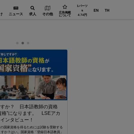
1バーツ
EN
TH
⇅
広告掲載
け
ニュース
求人
その他
4.74円
について
ですか？ 日本語教師の資格
資格”になります。 LSEアカ
にインタビュー！
師の国家資格を得るためには試験を受験する
ますか？はい。国家資格「登録日本語教員」