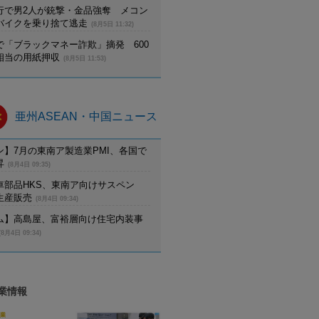
行で男2人が銃撃・金品強奪 メコン
バイクを乗り捨て逃走
(8月5日 11:32)
で「ブラックマネー詐欺」摘発 600
相当の用紙押収
(8月5日 11:53)
亜州ASEAN・中国ニュース
ン】7月の東南ア製造業PMI、各国で
昇
(8月4日 09:35)
車部品HKS、東南ア向けサスペン
生産販売
(8月4日 09:34)
ム】高島屋、富裕層向け住宅内装事
(8月4日 09:34)
業情報
業