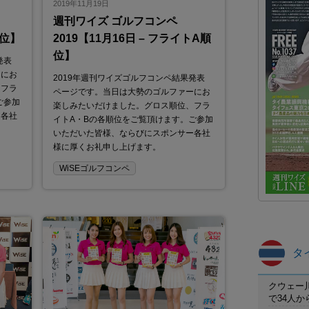
2019年11月19日
週刊ワイズ ゴルフコンペ
順位】
2019【11月16日 – フライトA順
位】
発表
ーにお
2019年週刊ワイズゴルフコンペ結果発表
、フラ
ページです。当日は大勢のゴルファーにお
ご参加
楽しみたいだけました。グロス順位、フラ
ー各社
イトA・Bの各順位をご覧頂けます。ご参加
いただいた皆様、ならびにスポンサー各社
様に厚くお礼申し上げます。
WiSEゴルフコンペ
タ
クウェー
で34人