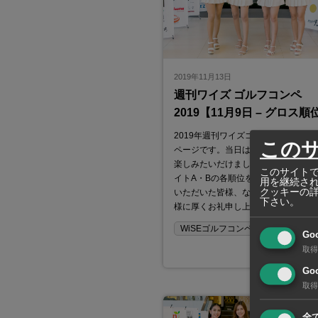
2019年11月13日
週刊ワイズ ゴルフコンペ
2019【11月9日 – グロス順
2019年週刊ワイズゴルフコンペ結果
この
ページです。当日は大勢のゴルファ
楽しみたいだけました。グロス順位
このサイトで
イトA・Bの各順位をご覧頂けます。
用を継続さ
クッキーの
いただいた皆様、ならびにスポンサ
下さい。
様に厚くお礼申し上げます。
WiSEゴルフコンペ
Go
取得
Goo
取得
全