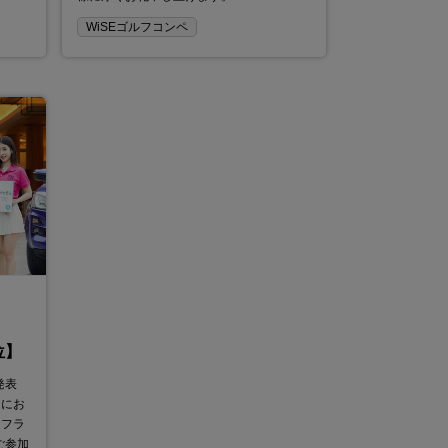
WiSEゴルフコンペ
位】
発表
ーにお
、フラ
ご参加