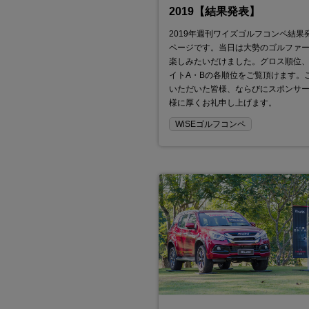
2019【結果発表】
元 味の素 ASEAN事業統括
2019年週刊ワイズゴルフコンペ結果
かす 海外拠点を成功に導く 
ページです。当日は大勢のゴルファ
り経営の真髄
楽しみたいだけました。グロス順位
2026年08月26日（水）【タイ時間】13:00-14
イトA・Bの各順位をご覧頂けます。
本時間】15:00-16:0…
いただいた皆様、ならびにスポンサ
様に厚くお礼申し上げます。
WiSEゴルフコンペ