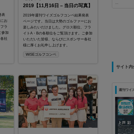
…
2019【11月16日 – 当日の写真】
責任者が明
海外顧客ネットワークをもつ不動産
発表
2019年週刊ワイズゴルフコンペ結果発表
ものづく
エージェントを募集！
ーにお
ページです。当日は大勢のゴルファーにお
海外顧客ネットワークをもつ不動産エージェントを募集
、フラ
楽しみたいだけました。グロス順位、フラ
しております。高価な不動産を手に入れ、収益を最大
:00 / 【日
ご参加
イトA・Bの各順位をご覧頂けます。ご参加
化…
ー各社
いただいた皆様、ならびにスポンサー各社
様に厚くお礼申し上げます。
WiSEゴルフコンペ
サイト内
週刊ワイズ 最